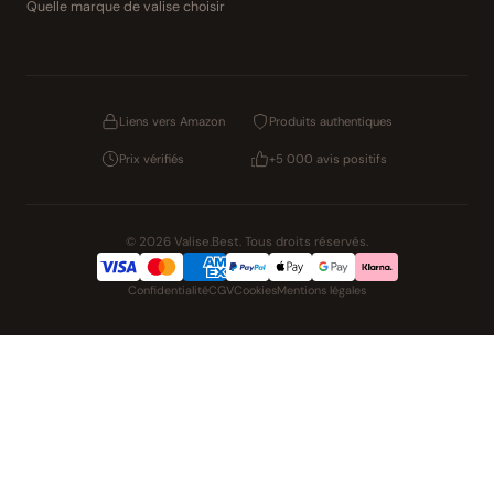
Quelle marque de valise choisir
Liens vers Amazon
Produits authentiques
Prix vérifiés
+5 000 avis positifs
© 2026 Valise.Best. Tous droits réservés.
Confidentialité
CGV
Cookies
Mentions légales
NOS UNIVERS PARTENAIRES
Pat' Patrouille
PAW Patrol Shop
Lilo & Stitch
Zootopie
Playmobil Novelmore
Figurine One Piece
Voitures Hot Wheels
Lego
K-Pop Demon Hunters
Idees cadeaux enfants
Auto Cadeau
Autocadeau.fr
Stylos personnalises
Acheter Chaussons
Slippers