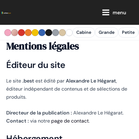
Aller
Main
au
menu
Menu
contenu
Cabine
Grande
Petite
Mentions légales
Éditeur du site
Le site
.best
est édité par
Alexandre Le Hégarat
,
éditeur indépendant de contenus et de sélections de
produits.
Directeur de la publication :
Alexandre Le Hégarat.
Contact :
via notre
page de contact
.
Hébergement