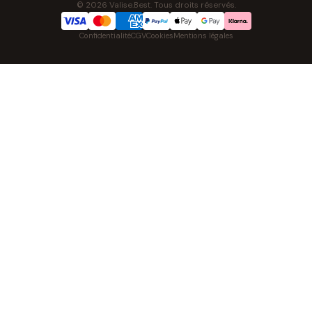
© 2026 Valise.Best. Tous droits réservés.
Confidentialité
CGV
Cookies
Mentions légales
NOS UNIVERS PARTENAIRES
Pat' Patrouille
PAW Patrol Shop
Lilo & Stitch
Zootopie
Playmobil Novelmore
Figurine One Piece
Voitures Hot Wheels
Lego
K-Pop Demon Hunters
Idees cadeaux enfants
Auto Cadeau
Autocadeau.fr
Stylos personnalises
Acheter Chaussons
Slippers
Montre
Achat France
Shopping Net
AirTag Apple
Cartouches d'imprimante
Piles & Batteries
Finance Auto & Maison
FIFA FC
IndexAI
SEO Hotline
Brainstorm Books
Faits divers
Up Life
100g
Tout sur Dieu
Sacha Ramsey
Century Old Cards
Skincare & Makeup
Outils IA
Belles citations
Datastats
Phrases de Céline
En tant que Partenaire Amazon, je réalise un bénéfice sur les achats
remplissant les conditions applicables.