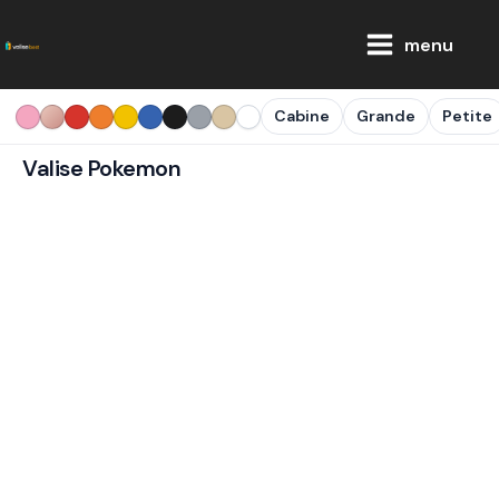
Aller
Main
au
menu
Menu
contenu
Cabine
Grande
Petite
Valise Pokemon