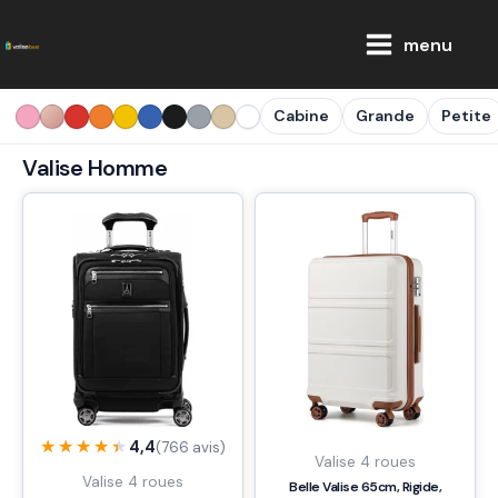
Aller
Main
au
menu
Menu
contenu
Cabine
Grande
Petite
Valise Homme
★★★★★
★★★★★
4,4
(766 avis)
Valise 4 roues
Valise 4 roues
Belle Valise 65cm, Rigide,