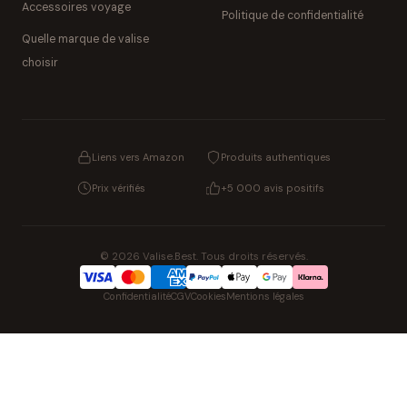
Accessoires voyage
Politique de confidentialité
Quelle marque de valise
choisir
Liens vers Amazon
Produits authentiques
Prix vérifiés
+5 000 avis positifs
© 2026 Valise.Best. Tous droits réservés.
Confidentialité
CGV
Cookies
Mentions légales
NOS UNIVERS PARTENAIRES
Pat' Patrouille
PAW Patrol Shop
Lilo & Stitch
Zootopie