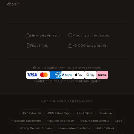
choisir
Liens vers Amazon
Produits authentiques
Prix vérifiés
+5 000 avis positifs
© 2026 Valise.Best. Tous droits réservés.
Confidentialité
CGV
Cookies
Mentions légales
NOS UNIVERS PARTENAIRES
Pat' Patrouille
PAW Patrol Shop
Lilo & Stitch
Zootopie
Playmobil Novelmore
Figurine One Piece
Voitures Hot Wheels
Lego
K-Pop Demon Hunters
Idees cadeaux enfants
Auto Cadeau