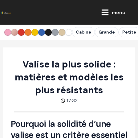
Aller
Main
au
menu
Menu
contenu
Cabine
Grande
Petite
Valise la plus solide :
matières et modèles les
plus résistants
17:33
Pourquoi la solidité d’une
valise est un critère essentiel