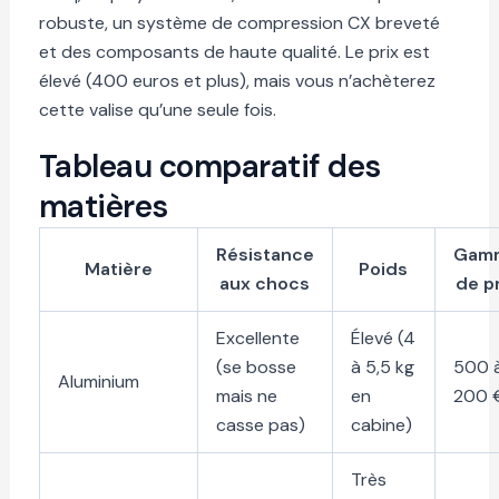
robuste, un système de compression CX breveté
et des composants de haute qualité. Le prix est
élevé (400 euros et plus), mais vous n’achèterez
cette valise qu’une seule fois.
Tableau comparatif des
matières
Résistance
Gam
Matière
Poids
aux chocs
de p
Excellente
Élevé (4
(se bosse
à 5,5 kg
500 à
Aluminium
mais ne
en
200 
casse pas)
cabine)
Très