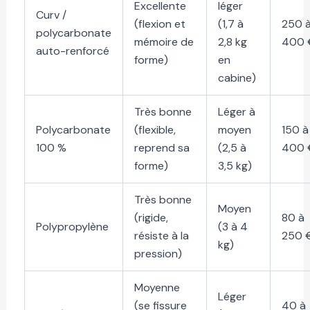
Excellente
léger
Curv /
(flexion et
(1,7 à
250 
polycarbonate
mémoire de
2,8 kg
400 
auto-renforcé
forme)
en
cabine)
Très bonne
Léger à
Polycarbonate
(flexible,
moyen
150 à
100 %
reprend sa
(2,5 à
400 
forme)
3,5 kg)
Très bonne
Moyen
(rigide,
80 à
Polypropylène
(3 à 4
résiste à la
250 
kg)
pression)
Moyenne
Léger
(se fissure
40 à