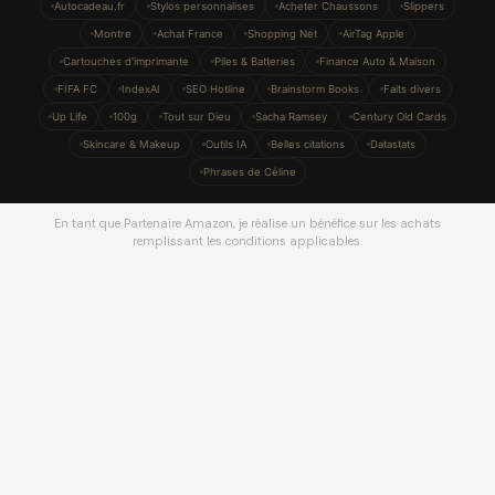
Autocadeau.fr
Stylos personnalises
Acheter Chaussons
Slippers
Montre
Achat France
Shopping Net
AirTag Apple
Cartouches d'imprimante
Piles & Batteries
Finance Auto & Maison
FIFA FC
IndexAI
SEO Hotline
Brainstorm Books
Faits divers
Up Life
100g
Tout sur Dieu
Sacha Ramsey
Century Old Cards
Skincare & Makeup
Outils IA
Belles citations
Datastats
Phrases de Céline
En tant que Partenaire Amazon, je réalise un bénéfice sur les achats
remplissant les conditions applicables.