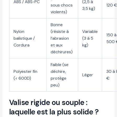
ABS / ABS-PC
(2,5 à
sous chocs
120 €
3,5 kg)
violents)
Bonne
Nylon
(résiste à
Variable
150 à
balistique /
l’abrasion
(3 à 5
500 
Cordura
et aux
kg)
déchirures)
Faible (se
Polyester fin
déchire,
30 à 
Léger
(< 600D)
protège
€
peu)
Valise rigide ou souple :
laquelle est la plus solide ?