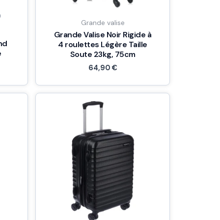
)
Grande valise
Grande Valise Noir Rigide à
and
4 roulettes Légère Taille
e
Soute 23kg, 75cm
64,90
€