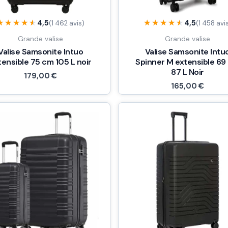
★★★★★
★★★★★
★★★★★
★★★★★
4,5
4,5
(1 462 avis)
(1 458 avi
Grande valise
Grande valise
Valise Samsonite Intuo
Valise Samsonite Intu
tensible 75 cm 105 L noir
Spinner M extensible 69
87 L Noir
179,00
€
165,00
€