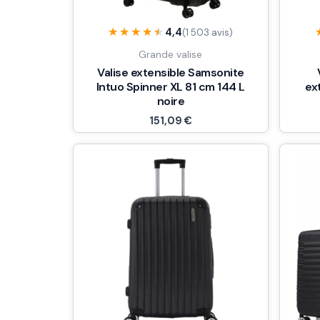
★★★★★
★★★★★
4,4
(1 503 avis)
Grande valise
Valise extensible Samsonite
Intuo Spinner XL 81 cm 144 L
ex
noire
151,09
€