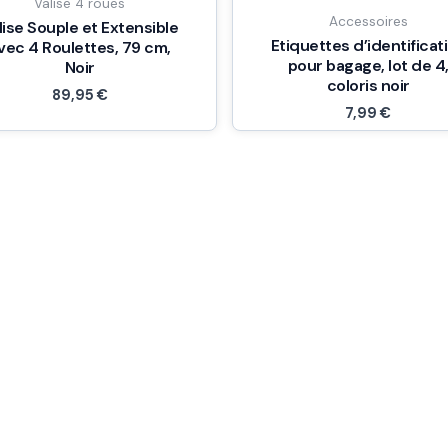
Valise 4 roues
Accessoires
lise Souple et Extensible
Etiquettes d’identificat
vec 4 Roulettes, 79 cm,
pour bagage, lot de 4
Noir
coloris noir
89,95
€
7,99
€