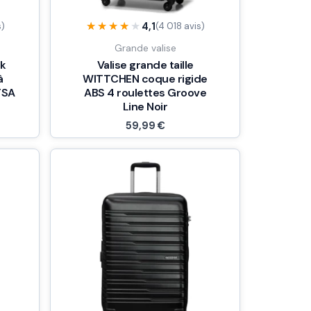
★★★★★
★★★★★
4,1
s)
(4 018 avis)
Grande valise
ak
Valise grande taille
à
WITTCHEN coque rigide
TSA
ABS 4 roulettes Groove
Line Noir
59,99
€