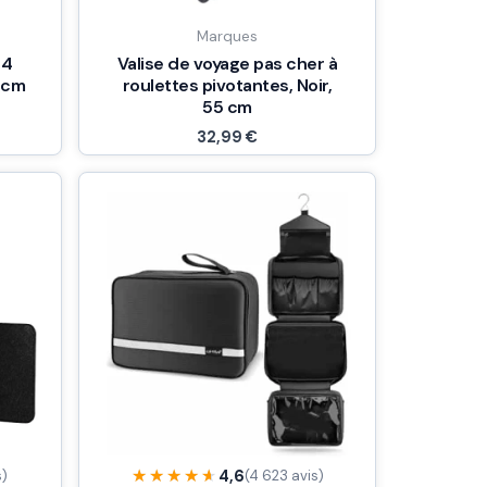
Marques
 4
Valise de voyage pas cher à
8 cm
roulettes pivotantes, Noir,
55 cm
32,99
€
★★★★★
★★★★★
4,6
s)
(4 623 avis)