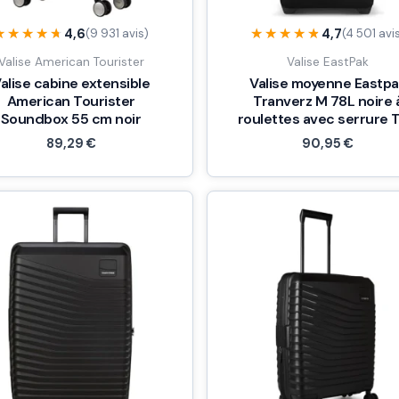
★★★★★
★★★★★
★★★★★
★★★★★
4,6
4,7
(9 931 avis)
(4 501 avi
Valise American Tourister
Valise EastPak
alise cabine extensible
Valise moyenne Eastp
American Tourister
Tranverz M 78L noire 
Soundbox 55 cm noir
roulettes avec serrure 
89,29
€
90,95
€