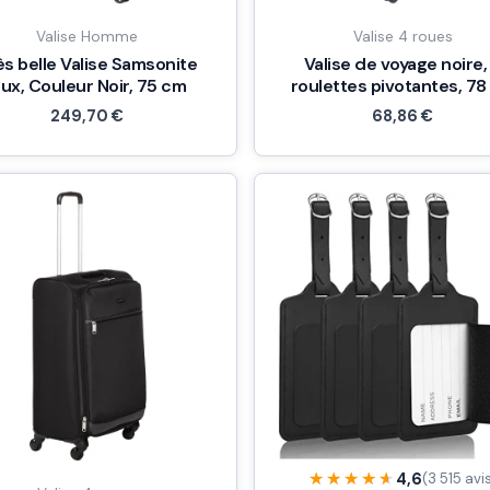
Valise Homme
Valise 4 roues
ès belle Valise Samsonite
Valise de voyage noire,
lux, Couleur Noir, 75 cm
roulettes pivotantes, 7
249,70
€
68,86
€
★★★★★
★★★★★
4,6
(3 515 avi