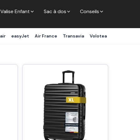
Valise Enfant
Sac à dos
Conseils
air
easyJet
Air France
Transavia
Volotea