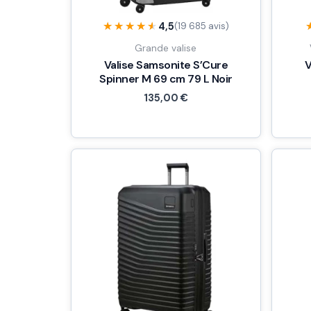
★★★★★
★★★★★
4,5
(19 685 avis)
Grande valise
Valise Samsonite S’Cure
V
Spinner M 69 cm 79 L Noir
135,00
€