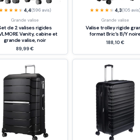
★★★★★
★★★★★
★★★★★
★★★★★
4,4
4,3
(596 avis)
(105 avis
Grande valise
Grande valise
Set de 2 valises rigides
Valise trolley rigide gr
LMORE Vanity, cabine et
format Bric’s B/Y noir
grande valise, noir
188,10
€
89,99
€