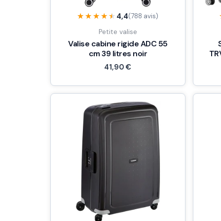
★★★★★
★★★★★
4,4
(788 avis)
Petite valise
Valise cabine rigide ADC 55
cm 39 litres noir
TRV
41,90
€