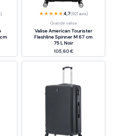
★★★★★
★★★★★
4,7
s)
(921 avis)
Grande valise
o
Valise American Tourister
 cm
Flashline Spinner M 67 cm
75 L Noir
105,60
€