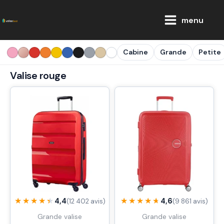
Aller
Main
au
menu
Menu
contenu
Cabine
Grande
Petite
Valise rouge
★★★★★
★★★★★
★★★★★
★★★★★
4,4
4,6
(12 402 avis)
(9 861 avis)
Grande valise
Grande valise