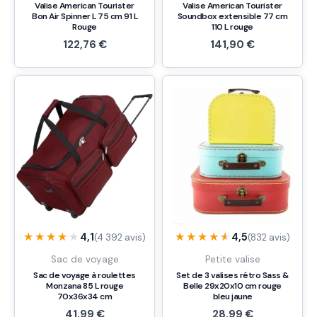
Valise American Tourister
Valise American Tourister
Bon Air Spinner L 75 cm 91 L
Soundbox extensible 77 cm
Rouge
110 L rouge
122,76
€
141,90
€
★★★★★
★★★★★
★★★★★
★★★★★
4,1
4,5
(4 392 avis)
(832 avis)
Sac de voyage
Petite valise
Sac de voyage à roulettes
Set de 3 valises rétro Sass &
Monzana 85 L rouge
Belle 29x20x10 cm rouge
70x36x34 cm
bleu jaune
41,99
€
28,99
€