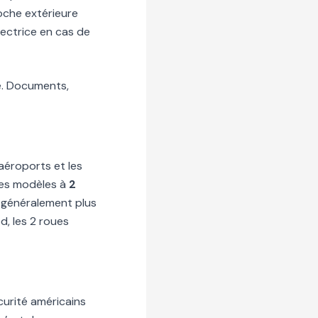
oche extérieure
tectrice en cas de
de. Documents,
aéroports et les
 Les modèles à
2
nt généralement plus
d, les 2 roues
curité américains