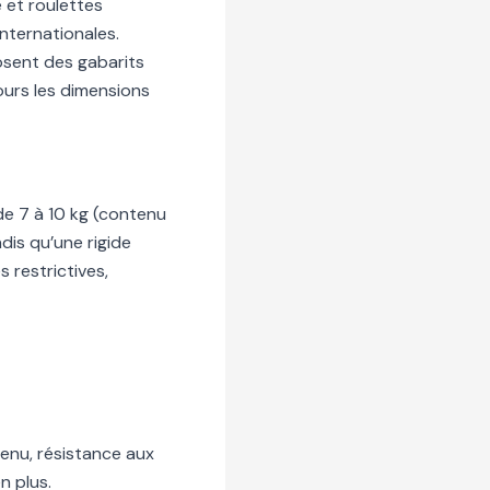
 et roulettes
nternationales.
osent des gabarits
jours les dimensions
de 7 à 10 kg (contenu
dis qu’une rigide
 restrictives,
tenu, résistance aux
n plus.