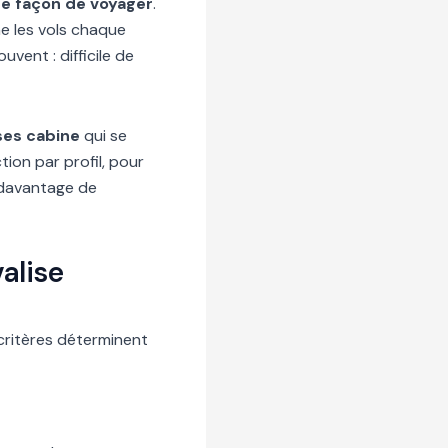
re façon de voyager
.
e les vols chaque
vent : difficile de
ises cabine
qui se
ion par profil, pour
r davantage de
valise
critères déterminent