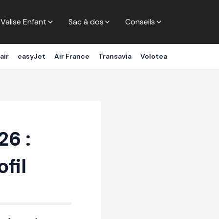
Valise Enfant
Sac à dos
Conseils
air
easyJet
Air France
Transavia
Volotea
26 :
fil