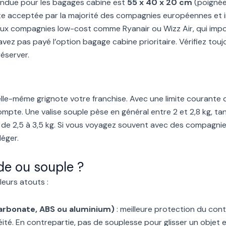
andue pour les bagages cabine est
55 x 40 x 20 cm
(poignée
imite acceptée par la majorité des compagnies européennes et i
aux compagnies low-cost comme Ryanair ou Wizz Air, qui imp
’avez pas payé l’option bagage cabine prioritaire. Vérifiez tou
éserver.
 elle-même grignote votre franchise. Avec une limite courante 
compte. Une valise souple pèse en général entre 2 et 2,8 kg, tan
de 2,5 à 3,5 kg. Si vous voyagez souvent avec des compagnies
léger.
ide ou souple ?
leurs atouts :
carbonate, ABS ou aluminium)
: meilleure protection du con
ité. En contrepartie, pas de souplesse pour glisser un objet e