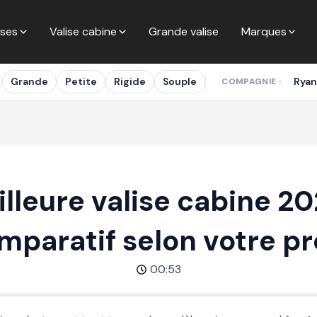
ises
Valise cabine
Grande valise
Marques
Grande
Petite
Rigide
Souple
Ryan
COMPAGNIE :
lleure valise cabine 20
mparatif selon votre pro
00:53