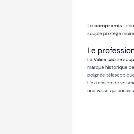
Le compromis :
deux
souple protège moins 
Le professio
La
Valise cabine soup
marque historique des
poignée télescopique 
L’extension de volum
une valise qui encai