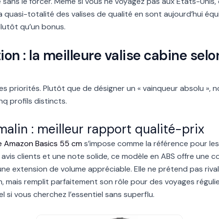
 sans le forcer. Même si vous ne voyagez pas aux Etats-Unis,
 quasi-totalité des valises de qualité en sont aujourd’hui éq
utôt qu’un bonus.
ion : la meilleure valise cabine selo
 priorités. Plutôt que de désigner un « vainqueur absolu », no
nq profils distincts.
alin : meilleur rapport qualité-prix
ide Amazon Basics 55 cm
s’impose comme la référence pour les
vis clients et une note solide, ce modèle en ABS offre une co
ne extension de volume appréciable. Elle ne prétend pas rival
on, mais remplit parfaitement son rôle pour des voyages régulie
el si vous cherchez l’essentiel sans superflu.