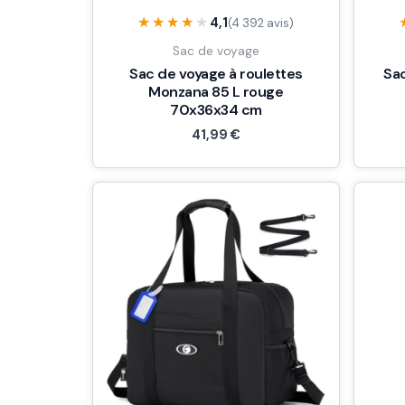
★★★★★
★★★★★
4,1
(4 392 avis)
Sac de voyage
Sac de voyage à roulettes
Sa
Monzana 85 L rouge
70x36x34 cm
41,99
€