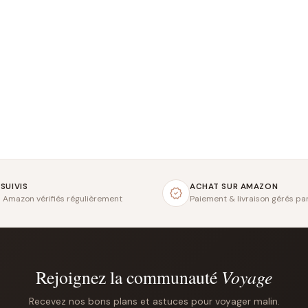
 SUIVIS
ACHAT SUR AMAZON
s Amazon vérifiés régulièrement
Paiement & livraison gérés p
Rejoignez la communauté
Voyage
Recevez nos bons plans et astuces pour voyager malin.