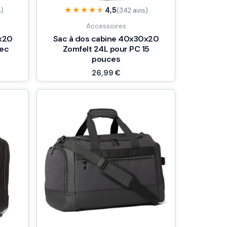
★★★★★
★★★★★
4,5
s)
(342 avis)
Accessoires
x20
Sac à dos cabine 40x30x20
vec
Zomfelt 24L pour PC 15
pouces
26,99
€