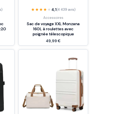
★★★★★
★★★★★
4,1
s)
(4 439 avis)
Accessoires
oc
Sac de voyage XXL Monzana
x20
160L à roulettes avec
poignée télescopique
49,99
€