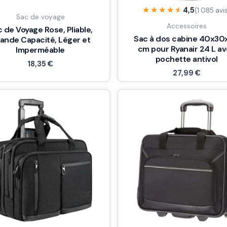
★★★★★
★★★★★
4,5
(1 085 avi
Sac de voyage
Accessoires
 de Voyage Rose, Pliable,
Sac à dos cabine 40x30
ande Capacité, Léger et
cm pour Ryanair 24 L a
Imperméable
pochette antivol
18,35
€
27,99
€