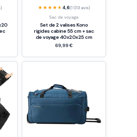
★★★★★
★★★★★
4,6
s)
(1 013 avis)
Sac de voyage
x20
Set de 2 valises Kono
vec
rigides cabine 55 cm + sac
de voyage 40x20x25 cm
69,99
€