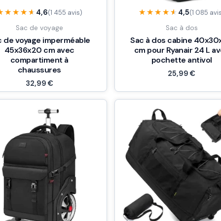
★★★★★
★★★★★
★★★★★
★★★★★
4,6
4,5
(1 455 avis)
(1 085 avi
Sac de voyage
Sac à dos
c de voyage imperméable
Sac à dos cabine 40x30
45x36x20 cm avec
cm pour Ryanair 24 L a
compartiment à
pochette antivol
chaussures
25,99
€
32,99
€