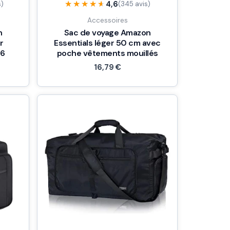
★★★★★
★★★★★
4,6
s)
(345 avis)
Accessoires
n
Sac de voyage Amazon
r
Essentials léger 50 cm avec
,6
poche vêtements mouillés
16,79
€