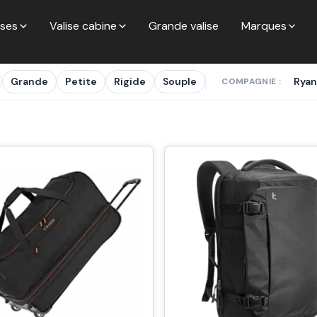
ises
Valise cabine
Grande valise
Marques
Grande
Petite
Rigide
Souple
Ryan
COMPAGNIE :