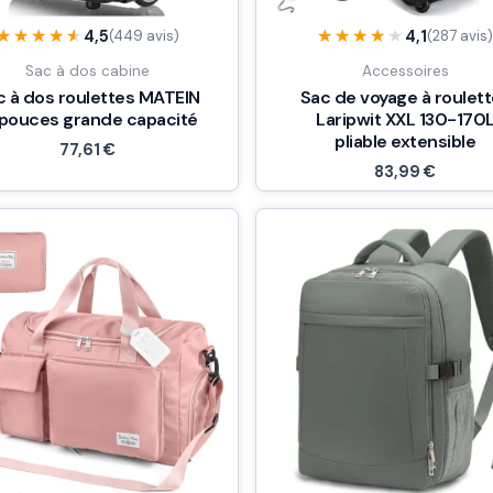
★★★★★
★★★★★
★★★★★
★★★★★
4,5
4,1
(449 avis)
(287 avis
Sac à dos cabine
Accessoires
c à dos roulettes MATEIN
Sac de voyage à roulet
 pouces grande capacité
Laripwit XXL 130-170
pliable extensible
77,61
€
83,99
€