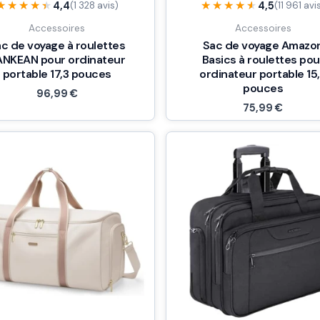
★★★★★
★★★★★
★★★★★
★★★★★
4,4
4,5
(1 328 avis)
(11 961 avi
Accessoires
Accessoires
c de voyage à roulettes
Sac de voyage Amazo
ANKEAN pour ordinateur
Basics à roulettes pou
portable 17,3 pouces
ordinateur portable 15
pouces
96,99
€
75,99
€