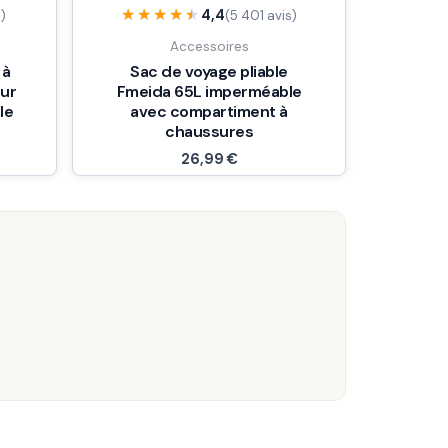
★★★★★
★★★★★
4,4
s)
(5 401 avis)
Accessoires
 à
Sac de voyage pliable
eur
Fmeida 65L imperméable
le
avec compartiment à
chaussures
26,99
€