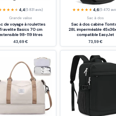
★★★★★
★★★★★
★★★★★
★★★★★
4,4
4,6
(5 831 avis)
(5 470 avi
Grande valise
Sac à dos
c de voyage à roulettes
Sac à dos cabine Tomt
Travelite Basics 70 cm
28L imperméable 45x36
extensible 98-119 litres
compatible EasyJet
43,69
€
73,59
€