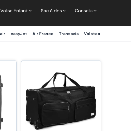
Valise Enfant
Sac à dos
Conseils
air
easyJet
Air France
Transavia
Volotea