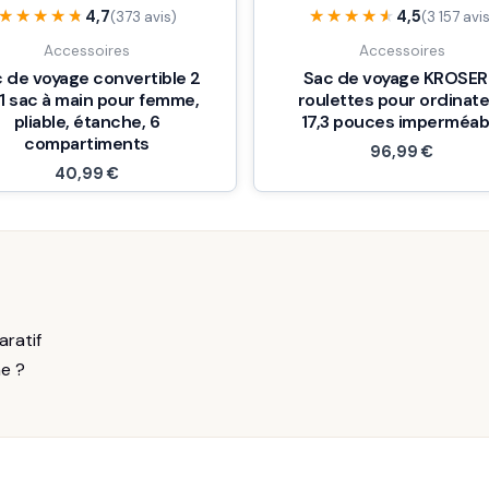
★★★★★
★★★★★
★★★★★
★★★★★
4,7
4,5
(373 avis)
(3 157 avi
Accessoires
Accessoires
 de voyage convertible 2
Sac de voyage KROSER
1 sac à main pour femme,
roulettes pour ordinat
pliable, étanche, 6
17,3 pouces imperméab
compartiments
96,99
€
40,99
€
aratif
me ?