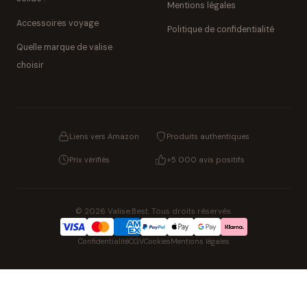
Mentions légales
Accessoires voyage
Politique de confidentialité
Quelle marque de valise
choisir
Liens vers Amazon
Produits authentiques
Prix vérifiés
+5 000 avis positifs
© 2026 Valise.Best. Tous droits réservés.
Confidentialité
CGV
Cookies
Mentions légales
NOS UNIVERS PARTENAIRES