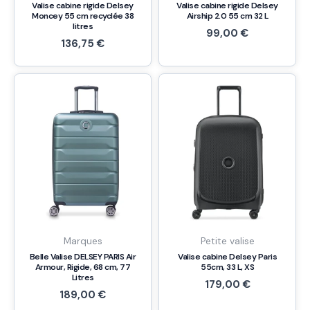
Valise cabine rigide Delsey
Valise cabine rigide Delsey
Moncey 55 cm recyclée 38
Airship 2.0 55 cm 32 L
litres
99,00
€
136,75
€
Marques
Petite valise
Belle Valise DELSEY PARIS Air
Valise cabine Delsey Paris
Armour, Rigide, 68 cm, 77
55cm, 33 L, XS
Litres
179,00
€
189,00
€