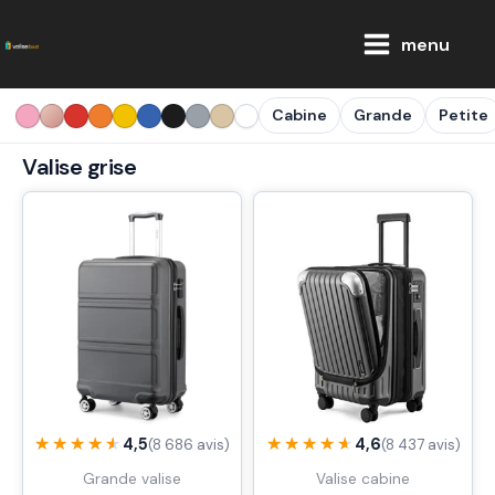
Aller
Main
au
menu
Menu
contenu
Cabine
Grande
Petite
Valise grise
★★★★★
★★★★★
★★★★★
★★★★★
4,5
4,6
(8 686 avis)
(8 437 avis)
Grande valise
Valise cabine