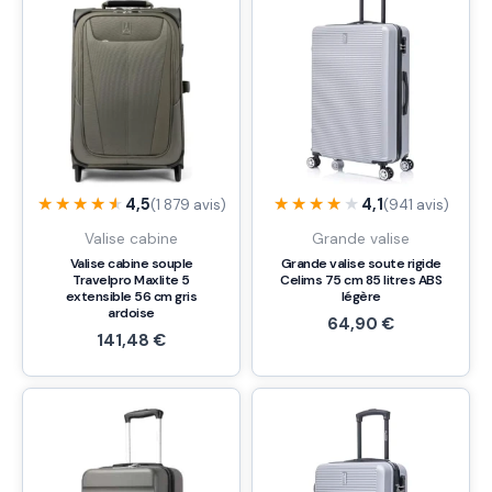
★★★★★
★★★★★
★★★★★
★★★★★
4,5
4,1
(1 879 avis)
(941 avis)
Valise cabine
Grande valise
Valise cabine souple
Grande valise soute rigide
Travelpro Maxlite 5
Celims 75 cm 85 litres ABS
extensible 56 cm gris
légère
ardoise
64,90
€
141,48
€