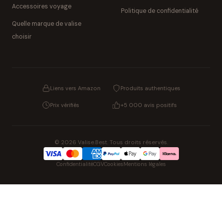
Accessoires voyage
Politique de confidentialité
Quelle marque de valise
choisir
Liens vers Amazon
Produits authentiques
Prix vérifiés
+5 000 avis positifs
© 2026 Valise.Best. Tous droits réservés.
Confidentialité
CGV
Cookies
Mentions légales
NOS UNIVERS PARTENAIRES
Pat' Patrouille
PAW Patrol Shop
Lilo & Stitch
Zootopie