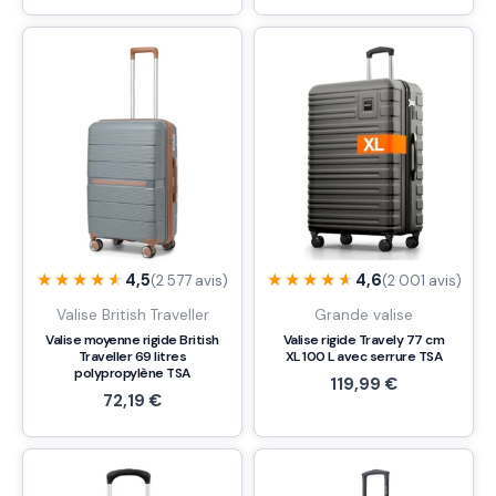
★★★★★
★★★★★
★★★★★
★★★★★
4,5
4,6
(2 577 avis)
(2 001 avis)
Valise British Traveller
Grande valise
Valise moyenne rigide British
Valise rigide Travely 77 cm
Traveller 69 litres
XL 100 L avec serrure TSA
polypropylène TSA
119,99
€
72,19
€