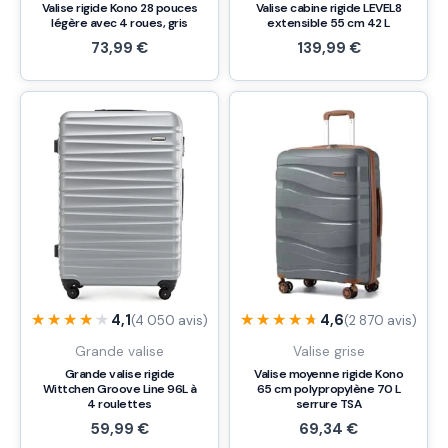
Valise rigide Kono 28 pouces
Valise cabine rigide LEVEL8
légère avec 4 roues, gris
extensible 55 cm 42 L
73,99
€
139,99
€
★★★★★
★★★★★
★★★★★
★★★★★
4,1
4,6
(4 050 avis)
(2 870 avis)
Grande valise
Valise grise
Grande valise rigide
Valise moyenne rigide Kono
Wittchen Groove Line 96L à
65 cm polypropylène 70 L
4 roulettes
serrure TSA
59,99
€
69,34
€