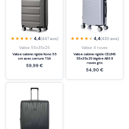
★★★★★
★★★★★
★★★★★
★★★★★
4,4
4,4
(447 avis)
(430 avis)
Valise 55x35x25
Valise 4 roues
Valise cabine rigide Kono 55
Valise cabine rigide CELIMS
cm avec serrure TSA
55x35x25 légère ABS 8
roues gris
59,99
€
54,90
€