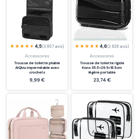
★★★★★
★★★★★
★★★★★
★★★★★
4,5
4,6
(3 857 avis)
(2 828 avis)
Accessoires
Accessoires
Trousse de toilette pliable
Trousse de toilette rigide
AiQInu imperméable avec
Kono 35.5×29.5×18.5cm
crochets
légère portable
9,99
€
23,74
€