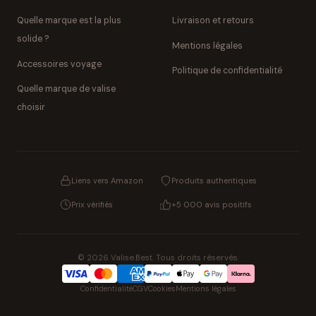
Quelle marque est la plus
Livraison et retours
solide ?
Mentions légales
Accessoires voyage
Politique de confidentialité
Quelle marque de valise
choisir
Liens vers Amazon
Produits authentiques
Prix vérifiés
+5 000 avis positifs
© 2026 Valise.Best. Tous droits réservés.
Confidentialité
CGV
Cookies
Mentions légales