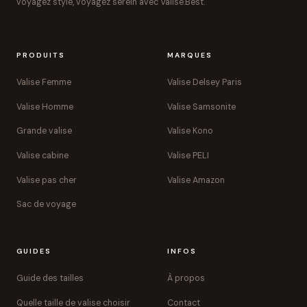
voyagez stylé, voyagez serein avec Valise.Best.
PRODUITS
MARQUES
Valise Femme
Valise Delsey Paris
Valise Homme
Valise Samsonite
Grande valise
Valise Kono
Valise cabine
Valise PELI
Valise pas cher
Valise Amazon
Sac de voyage
GUIDES
INFOS
Guide des tailles
À propos
Quelle taille de valise choisir
Contact