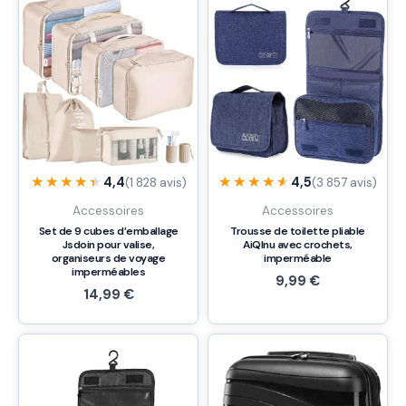
★★★★★
★★★★★
★★★★★
★★★★★
4,4
4,5
(1 828 avis)
(3 857 avis)
Accessoires
Accessoires
Set de 9 cubes d’emballage
Trousse de toilette pliable
Jsdoin pour valise,
AiQInu avec crochets,
organiseurs de voyage
imperméable
imperméables
9,99
€
14,99
€