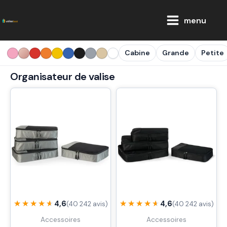
Aller
Main
au
menu
Menu
contenu
Cabine
Grande
Petite
Organisateur de valise
★★★★★
★★★★★
★★★★★
★★★★★
4,6
4,6
(40 242 avis)
(40 242 avis)
Accessoires
Accessoires