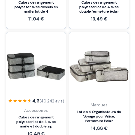
Cubes de rangement
Cubes de rangement
polyester avec dessus en
polyester lot de 4 avec
maille, lot de 4
double fermeture éclair
11,04
€
13,49
€
★★★★★
★★★★★
4,6
(40 242 avis)
Marques
Accessoires
Lot de 4 Organisateurs de
Voyage pour Valise,
Cubes de rangement
Fermeture Éclair
polyester lot de 4 avec
maille et double zip
14,88
€
10,49
€