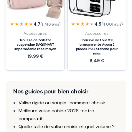
★★★★★
★★★★★
★★★★★
★★★★★
4,7
4,5
(1 746 avis)
(4 001 avis)
Accessoires
Accessoires
Trousse de toilette
Trousse de toilette
suspendue BAGSMART
transparente Aucuu 2
imperméable rose moyen
pièces PVC étanche pour
avion
19,99
€
8,49
€
Nos guides pour bien choisir
Valise rigide ou souple : comment choisir
Meilleure valise cabine 2026 : notre
comparatif
Quelle taille de valise choisir et quel volume ?