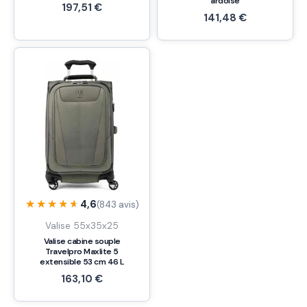
ardoise
197,51
€
141,48
€
★★★★★
★★★★★
4,6
(843 avis)
Valise 55x35x25
Valise cabine souple
Travelpro Maxlite 5
extensible 53 cm 46 L
163,10
€