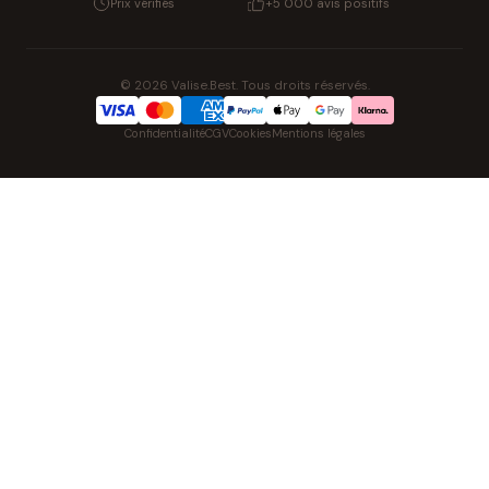
Prix vérifiés
+5 000 avis positifs
© 2026 Valise.Best. Tous droits réservés.
Confidentialité
CGV
Cookies
Mentions légales
NOS UNIVERS PARTENAIRES
Pat' Patrouille
PAW Patrol Shop
Lilo & Stitch
Zootopie
Playmobil Novelmore
Figurine One Piece
Voitures Hot Wheels
Lego
K-Pop Demon Hunters
Idees cadeaux enfants
Auto Cadeau
Autocadeau.fr
Stylos personnalises
Acheter Chaussons
Slippers
Montre
Achat France
Shopping Net
AirTag Apple
Cartouches d'imprimante
Piles & Batteries
Finance Auto & Maison
FIFA FC
IndexAI
SEO Hotline
Brainstorm Books
Faits divers
Up Life
100g
Tout sur Dieu
Sacha Ramsey
Century Old Cards
Skincare & Makeup
Outils IA
Belles citations
Datastats