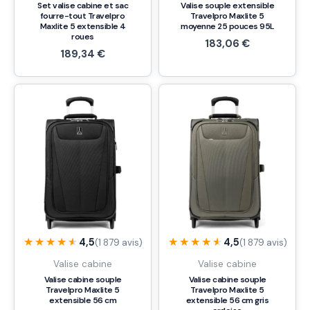
Set valise cabine et sac
Valise souple extensible
fourre-tout Travelpro
Travelpro Maxlite 5
Maxlite 5 extensible 4
moyenne 25 pouces 95L
roues
183,06
€
189,34
€
★★★★★
★★★★★
★★★★★
★★★★★
4,5
4,5
(1 879 avis)
(1 879 avis)
Valise cabine
Valise cabine
Valise cabine souple
Valise cabine souple
Travelpro Maxlite 5
Travelpro Maxlite 5
extensible 56 cm
extensible 56 cm gris