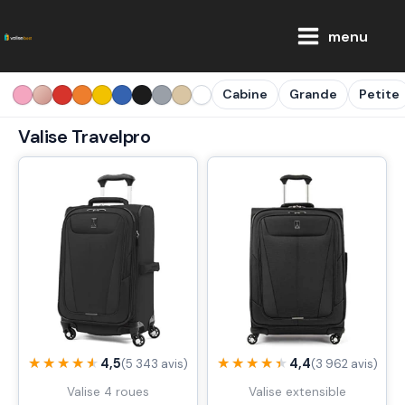
Aller
Main
au
menu
Menu
contenu
Cabine
Grande
Petite
Valise Travelpro
★★★★★
★★★★★
★★★★★
★★★★★
4,5
4,4
(5 343 avis)
(3 962 avis)
Valise 4 roues
Valise extensible