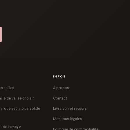
S
INFOS
s tailles
À propos
ille de valise choisir
Contact
arque est la plus solide
Livraison et retours
Mentions légales
ires voyage
Politique de confidentialité