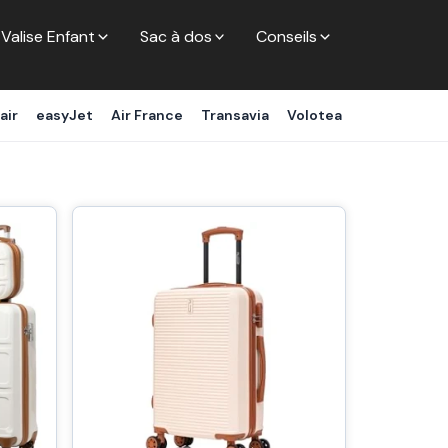
Valise Enfant
Sac à dos
Conseils
air
easyJet
Air France
Transavia
Volotea