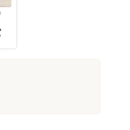
)
e
e