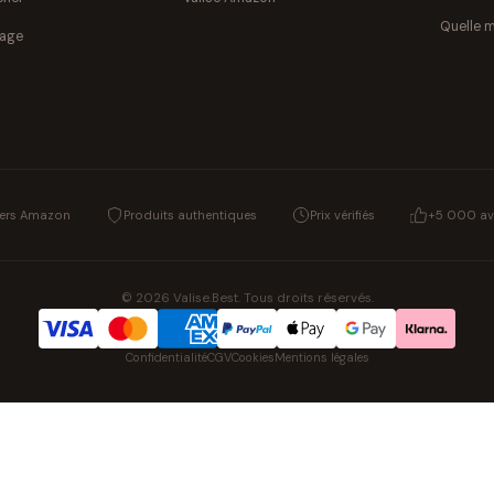
Quelle m
yage
vers Amazon
Produits authentiques
Prix vérifiés
+5 000 avi
© 2026 Valise.Best. Tous droits réservés.
Confidentialité
CGV
Cookies
Mentions légales
NOS UNIVERS PARTENAIRES
Playmobil Novelmore
Figurine One Piece
Voitures Hot Wheels
Lego
K