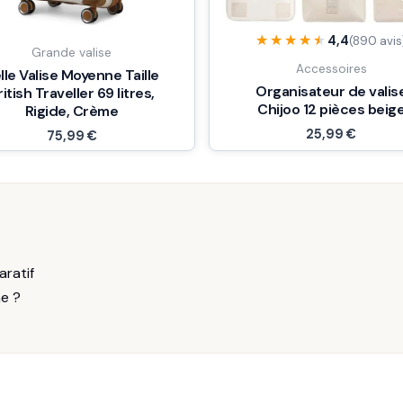
★★★★★
★★★★★
4,4
(890 avis
Grande valise
Accessoires
lle Valise Moyenne Taille
Organisateur de valis
ritish Traveller 69 litres,
Chijoo 12 pièces beig
Rigide, Crème
25,99
€
75,99
€
aratif
me ?