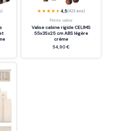
★★★★★
★★★★★
4,5
s)
(423 avis)
Petite valise
s
Valise cabine rigide CELIMS
et
55x35x25 cm ABS légère
ème
crème
54,90
€