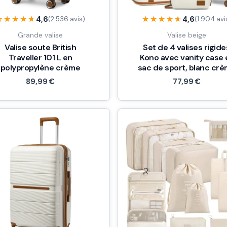
★★★★★
★★★★★
★★★★★
★★★★★
4,6
4,6
(2 536 avis)
(1 904 avi
Grande valise
Valise beige
Valise soute British
Set de 4 valises rigide
Traveller 101 L en
Kono avec vanity case 
polypropylène crème
sac de sport, blanc cr
89,99
€
77,99
€