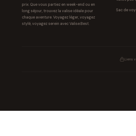
prix. Que vous partiez en week-end ou en
Sac de vo
long séjour, trouvez la valise idéale pour
chaque aventure. Voyagez léger, voyagez
stylé, voyagez serein avec Valise.Best.
Liens 
Pat' Patrouille
PAW Patrol Shop
Lilo & Stitch
Zootopie