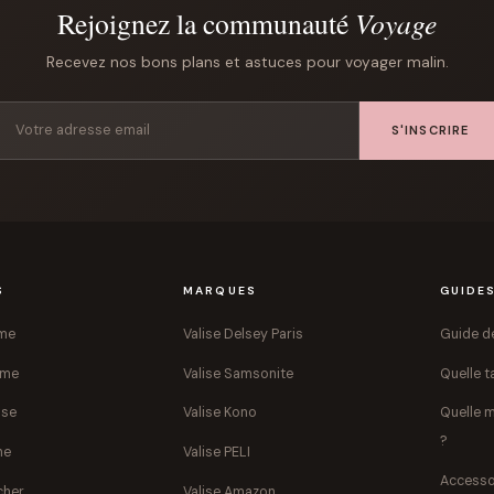
Rejoignez la communauté
Voyage
Recevez nos bons plans et astuces pour voyager malin.
S'INSCRIRE
S
MARQUES
GUIDE
mme
Valise Delsey Paris
Guide de
mme
Valise Samsonite
Quelle ta
ise
Valise Kono
Quelle m
?
ne
Valise PELI
Accesso
cher
Valise Amazon