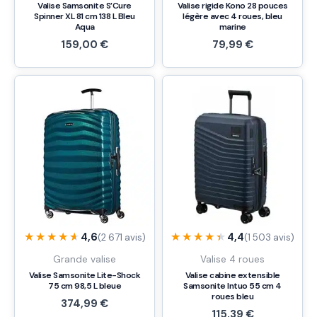
Valise Samsonite S’Cure
Valise rigide Kono 28 pouces
Spinner XL 81 cm 138 L Bleu
légère avec 4 roues, bleu
Aqua
marine
159,00
€
79,99
€
★★★★★
★★★★★
★★★★★
★★★★★
4,6
4,4
(2 671 avis)
(1 503 avis)
Grande valise
Valise 4 roues
Valise Samsonite Lite-Shock
Valise cabine extensible
75 cm 98,5 L bleue
Samsonite Intuo 55 cm 4
roues bleu
374,99
€
115,39
€