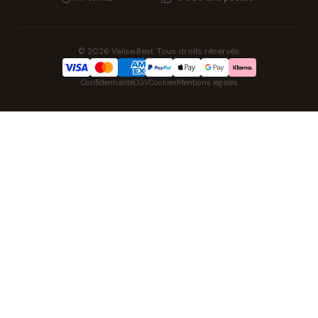
© 2026 Valise.Best. Tous droits réservés.
Confidentialité
CGV
Cookies
Mentions légales
NOS UNIVERS PARTENAIRES
Pat' Patrouille
PAW Patrol Shop
Lilo & Stitch
Zootopie
Playmobil Novelmore
Figurine One Piece
Voitures Hot Wheels
Lego
K-Pop Demon Hunters
Idees cadeaux enfants
Auto Cadeau
Autocadeau.fr
Stylos personnalises
Acheter Chaussons
Slippers
Montre
Achat France
Shopping Net
AirTag Apple
Cartouches d'imprimante
Piles & Batteries
Finance Auto & Maison
FIFA FC
IndexAI
SEO Hotline
Brainstorm Books
Faits divers
Up Life
100g
Tout sur Dieu
Sacha Ramsey
Century Old Cards
Skincare & Makeup
Outils IA
Belles citations
Datastats