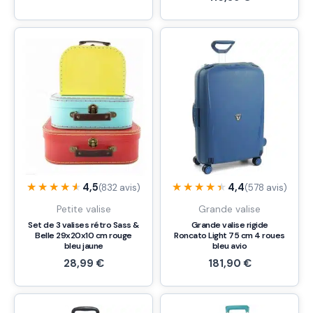
★★★★★
★★★★★
★★★★★
★★★★★
4,5
4,4
(832 avis)
(578 avis)
Petite valise
Grande valise
Set de 3 valises rétro Sass &
Grande valise rigide
Belle 29x20x10 cm rouge
Roncato Light 75 cm 4 roues
bleu jaune
bleu avio
28,99
€
181,90
€