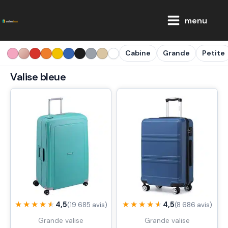
Aller
Main
au
menu
Menu
contenu
Cabine
Grande
Petite
Valise bleue
★★★★★
★★★★★
★★★★★
★★★★★
4,5
4,5
(19 685 avis)
(8 686 avis)
Grande valise
Grande valise