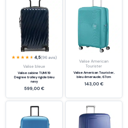
★★★★★
★★★★★
4,5
(96 avis)
Valise American
Tourister
Valise bleue
Valise American Tourister,
Valise cabine TUMI 19
bleu émeraude, 67cm
Degree trolley rigide bleu
navy
143,00
€
599,00
€