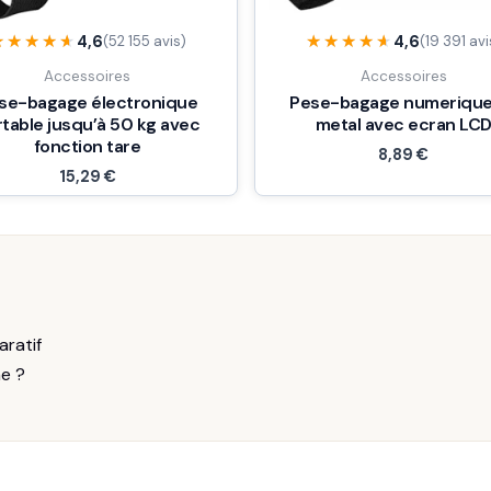
★★★★★
★★★★★
★★★★★
★★★★★
4,6
4,6
(52 155 avis)
(19 391 avi
Accessoires
Accessoires
se-bagage électronique
Pese-bagage numerique
table jusqu’à 50 kg avec
metal avec ecran LC
fonction tare
8,89
€
15,29
€
aratif
me ?