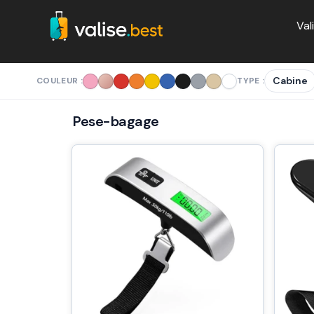
Aller
Val
au
contenu
Cabine
COULEUR :
TYPE :
Pese-bagage