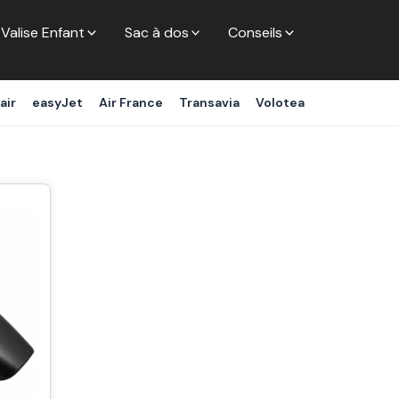
Valise Enfant
Sac à dos
Conseils
air
easyJet
Air France
Transavia
Volotea