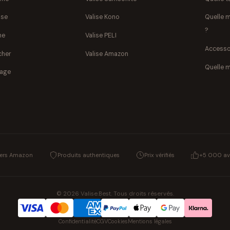
ise
Valise Kono
Quelle m
?
ne
Valise PELI
Accesso
cher
Valise Amazon
Quelle m
yage
vers Amazon
Produits authentiques
Prix vérifiés
+5 000 avi
© 2026 Valise.Best. Tous droits réservés.
Confidentialité
CGV
Cookies
Mentions légales