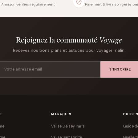
s Amazon vérifiés régulièrement
Paiement & livraison gérés p
Rejoignez la communauté
Voyage
Recevez nos bons plans et astuces pour voyager malin.
S'INSCRIRE
S
MARQUES
GUIDE
mme
Valise Delsey Paris
Guide de
mme
Valise Samsonite
Quelle ta