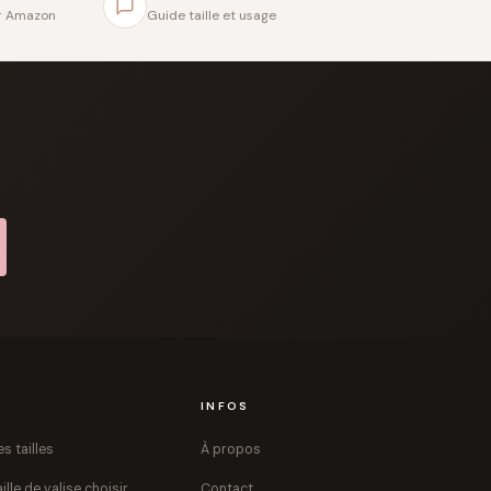
ar Amazon
Guide taille et usage
S
INFOS
s tailles
À propos
ille de valise choisir
Contact