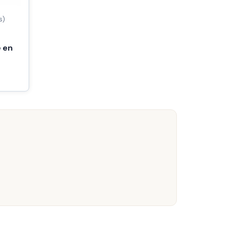
s)
 en
D