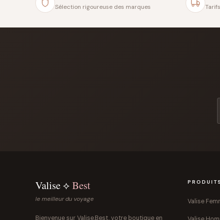
Sélection rigoureuse des marques
Tarif
Valise ⟡
Best
PRODUIT
le meilleur du voyage
Valise Fe
Bienvenue sur Valise.Best, votre boutique en
Valise Ho