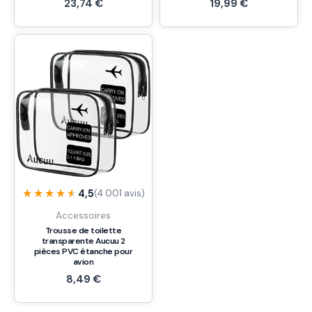
23,74
€
19,99
€
★★★★★
★★★★★
4,5
(4 001 avis)
Accessoires
Trousse de toilette
transparente Aucuu 2
pièces PVC étanche pour
avion
8,49
€