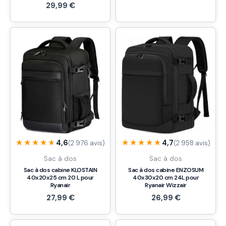
29,99
€
★★★★★
★★★★★
★★★★★
★★★★★
4,6
4,7
(2 976 avis)
(2 958 avis)
Sac à dos
Sac à dos
Sac à dos cabine KLOSTAIN
Sac à dos cabine ENZOSUM
40x20x25 cm 20 L pour
40x30x20 cm 24L pour
Ryanair
Ryanair Wizzair
27,99
€
26,99
€