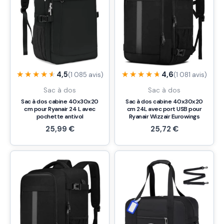
★★★★★
★★★★★
★★★★★
★★★★★
4,5
4,6
(1 085 avis)
(1 081 avis)
Sac à dos
Sac à dos
Sac à dos cabine 40x30x20
Sac à dos cabine 40x30x20
cm pour Ryanair 24 L avec
cm 24L avec port USB pour
pochette antivol
Ryanair Wizzair Eurowings
25,99
€
25,72
€