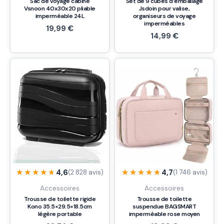
Sac de voyage cabine
Set de 9 cubes d’emballage
Vsnoon 40x30x20 pliable
Jsdoin pour valise,
imperméable 24L
organiseurs de voyage
imperméables
19,99
€
14,99
€
★★★★★
★★★★★
★★★★★
★★★★★
4,6
4,7
(2 828 avis)
(1 746 avis)
Accessoires
Accessoires
Trousse de toilette rigide
Trousse de toilette
Kono 35.5×29.5×18.5cm
suspendue BAGSMART
légère portable
imperméable rose moyen