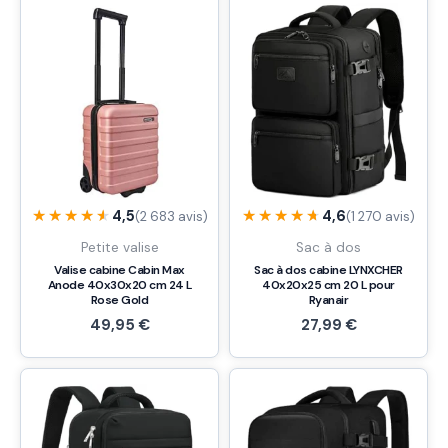
★★★★★
★★★★★
★★★★★
★★★★★
4,5
4,6
(2 683 avis)
(1 270 avis)
Petite valise
Sac à dos
Valise cabine Cabin Max
Sac à dos cabine LYNXCHER
Anode 40x30x20 cm 24 L
40x20x25 cm 20 L pour
Rose Gold
Ryanair
49,95
€
27,99
€