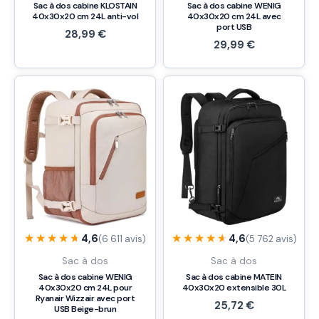
Sac à dos cabine KLOSTAIN
Sac à dos cabine WENIG
40x30x20 cm 24L anti-vol
40x30x20 cm 24L avec
port USB
28,99
€
29,99
€
★★★★★
★★★★★
★★★★★
★★★★★
4,6
4,6
(6 611 avis)
(5 762 avis)
Sac à dos
Sac à dos
Sac à dos cabine WENIG
Sac à dos cabine MATEIN
40x30x20 cm 24L pour
40x30x20 extensible 30L
Ryanair Wizzair avec port
25,72
€
USB Beige-brun