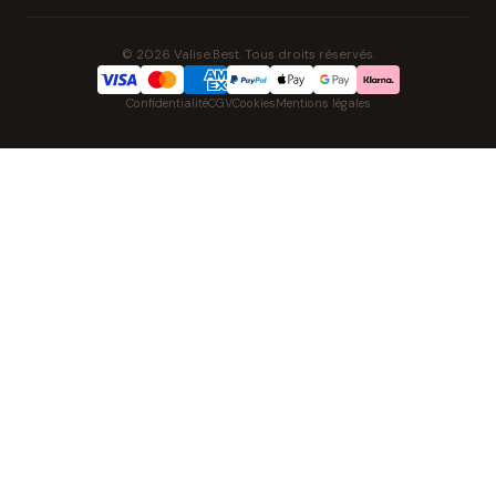
© 2026 Valise.Best. Tous droits réservés.
Confidentialité
CGV
Cookies
Mentions légales
NOS UNIVERS PARTENAIRES
Pat' Patrouille
PAW Patrol Shop
Lilo & Stitch
Zootopie
Playmobil Novelmore
Figurine One Piece
Voitures Hot Wheels
Lego
K-Pop Demon Hunters
Idees cadeaux enfants
Auto Cadeau
Autocadeau.fr
Stylos personnalises
Acheter Chaussons
Slippers
Montre
Achat France
Shopping Net
AirTag Apple
Cartouches d'imprimante
Piles & Batteries
Finance Auto & Maison
FIFA FC
IndexAI
SEO Hotline
Brainstorm Books
Faits divers
Up Life
100g
Tout sur Dieu
Sacha Ramsey
Century Old Cards
Skincare & Makeup
Outils IA
Belles citations
Datastats
Phrases de Céline