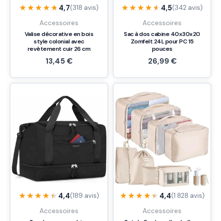
★★★★★
★★★★★
★★★★★
★★★★★
4,7
4,5
(318 avis)
(342 avis)
Accessoires
Accessoires
Valise décorative en bois
Sac à dos cabine 40x30x20
style colonial avec
Zomfelt 24L pour PC 15
revêtement cuir 26 cm
pouces
13,45
€
26,99
€
★★★★★
★★★★★
★★★★★
★★★★★
4,4
4,4
(189 avis)
(1 828 avis)
Accessoires
Accessoires