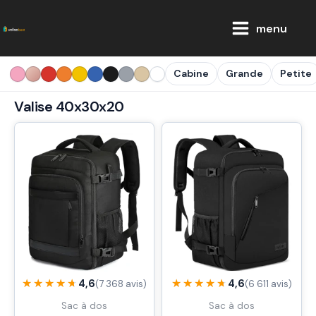
Aller
Main
au
menu
Menu
contenu
Cabine
Grande
Petite
Valise 40x30x20
★★★★★
★★★★★
★★★★★
★★★★★
4,6
4,6
(7 368 avis)
(6 611 avis)
Sac à dos
Sac à dos