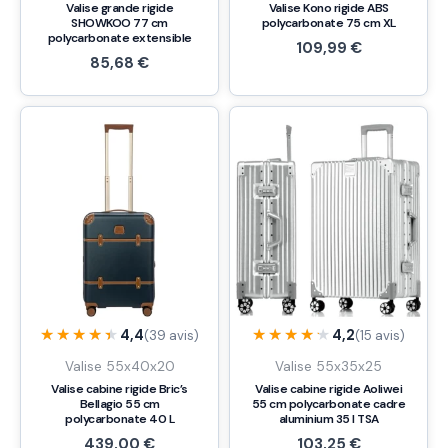
Valise grande rigide
Valise Kono rigide ABS
SHOWKOO 77 cm
polycarbonate 75 cm XL
polycarbonate extensible
109,99
€
85,68
€
★★★★★
★★★★★
★★★★★
★★★★★
4,4
4,2
(39 avis)
(15 avis)
Valise 55x40x20
Valise 55x35x25
Valise cabine rigide Bric’s
Valise cabine rigide Aoliwei
Bellagio 55 cm
55 cm polycarbonate cadre
polycarbonate 40 L
aluminium 35 l TSA
439,00
€
103,25
€