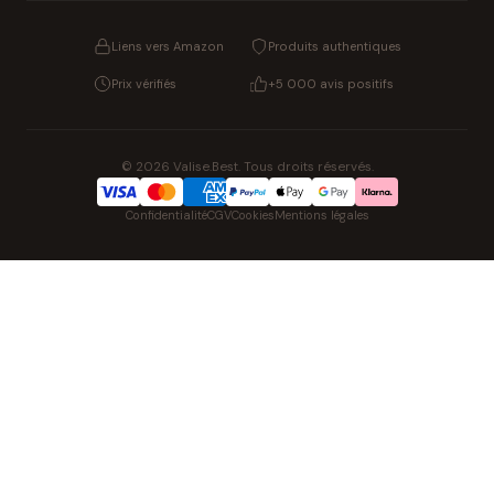
Liens vers Amazon
Produits authentiques
Prix vérifiés
+5 000 avis positifs
© 2026 Valise.Best. Tous droits réservés.
Confidentialité
CGV
Cookies
Mentions légales
NOS UNIVERS PARTENAIRES
Pat' Patrouille
PAW Patrol Shop
Lilo & Stitch
Zootopie
Playmobil Novelmore
Figurine One Piece
Voitures Hot Wheels
Lego
K-Pop Demon Hunters
Idees cadeaux enfants
Auto Cadeau
Autocadeau.fr
Stylos personnalises
Acheter Chaussons
Slippers
Montre
Achat France
Shopping Net
AirTag Apple
Cartouches d'imprimante
Piles & Batteries
Finance Auto & Maison