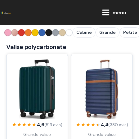
Aller
Main
au
menu
Menu
contenu
Cabine
Grande
Petite
Valise polycarbonate
★★★★★
★★★★★
★★★★★
★★★★★
4,6
4,4
(513 avis)
(380 avis)
Grande valise
Grande valise