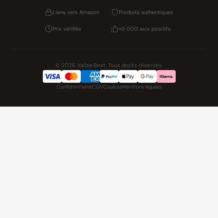
Liens vers Amazon
Produits authentiques
Prix vérifiés
+5 000 avis positifs
© 2026 Valise.Best. Tous droits réservés.
Confidentialité
CGV
Cookies
Mentions légales
NOS UNIVERS PARTENAIRES
Pat' Patrouille
PAW Patrol Shop
Lilo & Stitch
Zootopie
Playmobil Novelmore
Figurine One Piece
Voitures Hot Wheels
Lego
K-Pop Demon Hunters
Idees cadeaux enfants
Auto Cadeau
Autocadeau.fr
Stylos personnalises
Acheter Chaussons
Slippers
Montre
Achat France
Shopping Net
AirTag Apple
Cartouches d'imprimante
Piles & Batteries
Finance Auto & Maison
FIFA FC
IndexAI
SEO Hotline
Brainstorm Books
Faits divers