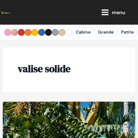
Aller
Main
au
menu
Menu
contenu
Cabine
Grande
Petite
valise solide