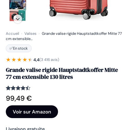
Accueil
›
Valises
›
Grande valise rigide Hauptstadtkoffer Mitte 77
cm extensible…
✅
En stock
★★★★★
★★★★★
4,4
(3 416 avis)
Grande valise rigide Hauptstadtkoffer Mitte
77 cm extensible 130 litres
Noté
3416
4.4
99,49
€
sur 5
basé sur
notations
Voir sur Amazon
client
Livraison gratuite