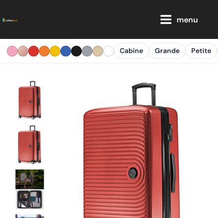
Aller
Main
au
menu
Menu
contenu
Cabine
Grande
Petite