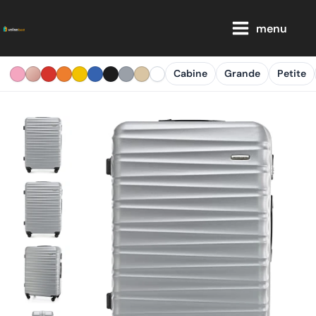
Aller
Main
au
menu
Menu
contenu
Cabine
Grande
Petite