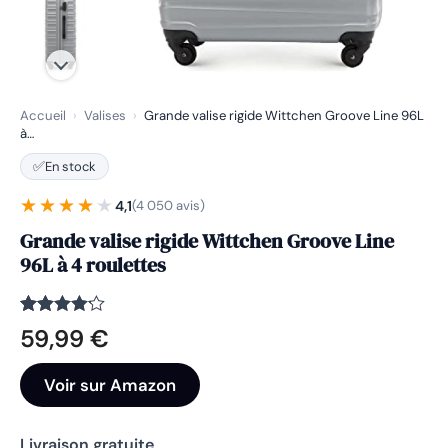
Accueil
›
Valises
›
Grande valise rigide Wittchen Groove Line 96L
à…
✅
En stock
★★★★★
★★★★★
4,1
(4 050 avis)
Grande valise rigide Wittchen Groove Line
96L à 4 roulettes
Noté
4050
4.1
59,99
€
sur 5
basé
sur
Voir sur Amazon
notations
client
Livraison gratuite