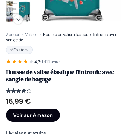
Accueil
›
Valises
›
Housse de valise élastique flintronic avec
sangle de…
✅
En stock
★★★★★
★★★★★
4,2
(1 414 avis)
Housse de valise élastique flintronic avec
sangle de bagage
Noté
1414
4.2
16,99
€
sur 5
basé
sur
Voir sur Amazon
notations
client
Livraison gratuite