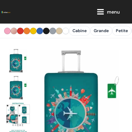
Aller
Main
au
menu
Menu
contenu
Cabine
Grande
Petite