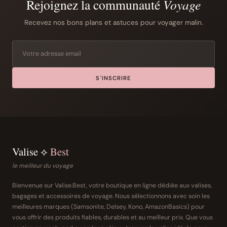
Rejoignez la communauté
Voyage
Recevez nos bons plans et astuces pour voyager malin.
S'INSCRIRE
Valise ⟡
Best
le meilleur du voyage
Bienvenue sur Valise.Best, votre boutique en ligne dédiée aux valises,
bagages et accessoires de voyage. Nous sélectionnons avec soin les
meilleures marques (Samsonite, Delsey, Kono, AmazonBasics) pour
vous offrir des produits fiables, durables et au meilleur prix. Que vous