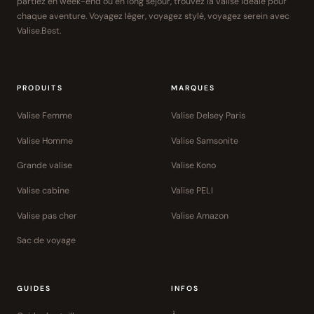
partiez en week-end ou en long séjour, trouvez la valise idéale pour
chaque aventure. Voyagez léger, voyagez stylé, voyagez serein avec
Valise.Best.
PRODUITS
MARQUES
Valise Femme
Valise Delsey Paris
Valise Homme
Valise Samsonite
Grande valise
Valise Kono
Valise cabine
Valise PELI
Valise pas cher
Valise Amazon
Sac de voyage
GUIDES
INFOS