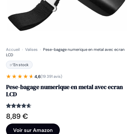
Accueil
›
Valises
›
Pese-bagage numerique en metal avec ecran
LCD
✅
En stock
★★★★★
★★★★★
4,6
(19 391 avis)
Pese-bagage numerique en metal avec ecran
LCD
Noté
19391
4.6
8,89
€
sur 5
basé sur
notations
Voir sur Amazon
client