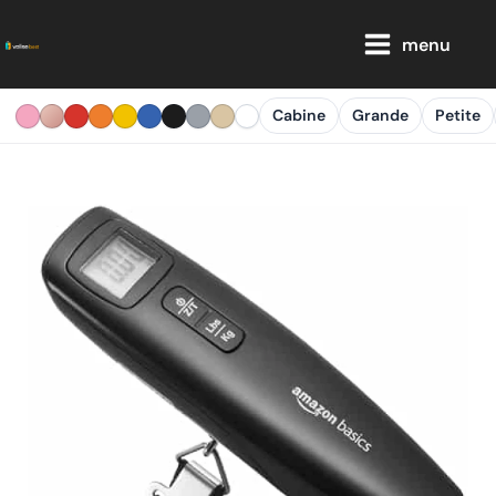
Aller
Main
au
menu
Menu
contenu
Cabine
Grande
Petite