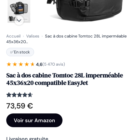
Accueil
›
Valises
›
Sac à dos cabine Tomtoc 28L imperméable
45x36x20…
✅
En stock
★★★★★
★★★★★
4,6
(5 470 avis)
Sac à dos cabine Tomtoc 28L imperméable
45x36x20 compatible EasyJet
Noté
5470
4.6
73,59
€
sur 5
basé sur
notations
Voir sur Amazon
client
Livraison gratuite