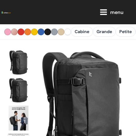
Aller
Main
au
menu
Menu
contenu
Cabine
Grande
Petite