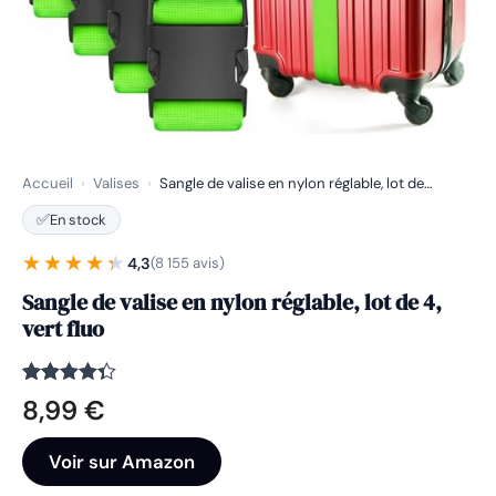
Accueil
›
Valises
›
Sangle de valise en nylon réglable, lot de…
✅
En stock
★★★★★
★★★★★
4,3
(8 155 avis)
Sangle de valise en nylon réglable, lot de 4,
vert fluo
Noté
8155
4.3
8,99
€
sur 5
basé sur
notations
Voir sur Amazon
client