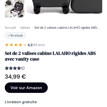
Accueil
›
Valises
›
Set de 2 valises cabine LALAHO rigides ABS…
✅
En stock
★★★★★
★★★★★
4,2
(66 avis)
Set de 2 valises cabine LALAHO rigides ABS
avec vanity case
Noté
66
4.2
34,99
€
sur 5
basé
sur
Voir sur Amazon
notations
client
Livraison gratuite