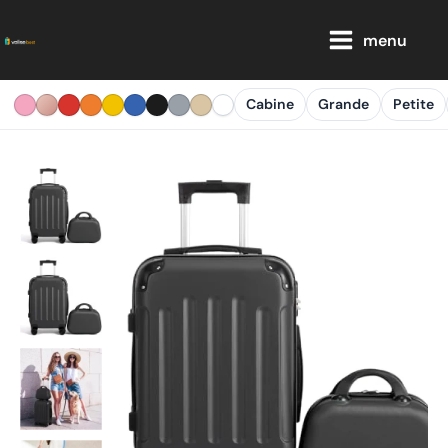
Aller
Main
au
menu
Menu
contenu
Cabine
Grande
Petite