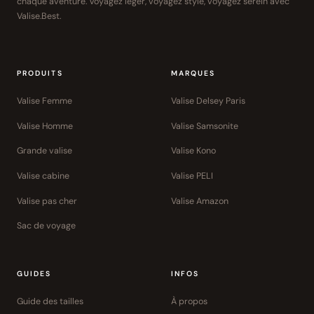
chaque aventure. Voyagez léger, voyagez stylé, voyagez serein avec
Valise.Best.
PRODUITS
MARQUES
Valise Femme
Valise Delsey Paris
Valise Homme
Valise Samsonite
Grande valise
Valise Kono
Valise cabine
Valise PELI
Valise pas cher
Valise Amazon
Sac de voyage
GUIDES
INFOS
Guide des tailles
À propos