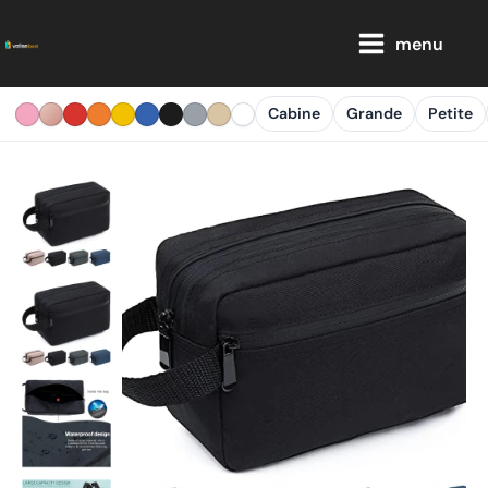
Aller
Main
au
menu
Menu
contenu
Cabine
Grande
Petite