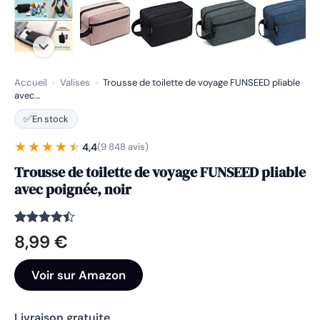
Accueil
›
Valises
›
Trousse de toilette de voyage FUNSEED pliable
avec…
✅
En stock
★★★★★
★★★★★
4,4
(9 848 avis)
Trousse de toilette de voyage FUNSEED pliable
avec poignée, noir
Noté
9848
4.4
8,99
€
sur 5
basé sur
notations
Voir sur Amazon
client
Livraison gratuite