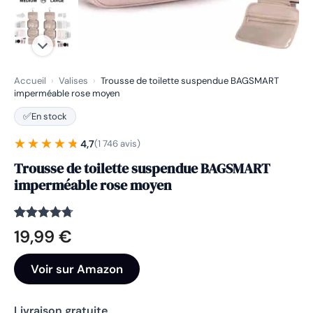
Accueil
›
Valises
›
Trousse de toilette suspendue BAGSMART
imperméable rose moyen
✅
En stock
★★★★★
★★★★★
4,7
(1 746 avis)
Trousse de toilette suspendue BAGSMART
imperméable rose moyen
Noté
1746
4.7
19,99
€
sur 5
basé sur
notations
Voir sur Amazon
client
Livraison gratuite