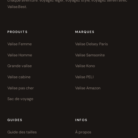
chaque aventure. Voyagez léger, voyagez stylé, voyagez serein avec
Valise.Best.
PRODUITS
MARQUES
Valise Femme
Valise Delsey Paris
Valise Homme
Valise Samsonite
Grande valise
Valise Kono
Valise cabine
Valise PELI
Valise pas cher
Valise Amazon
Sac de voyage
GUIDES
INFOS
Guide des tailles
À propos