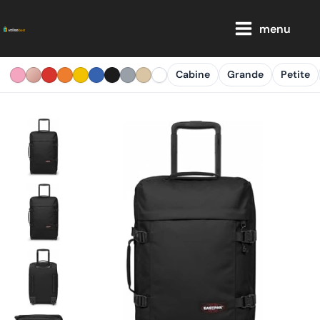
Aller
Main
au
menu
Menu
contenu
Cabine
Grande
Petite