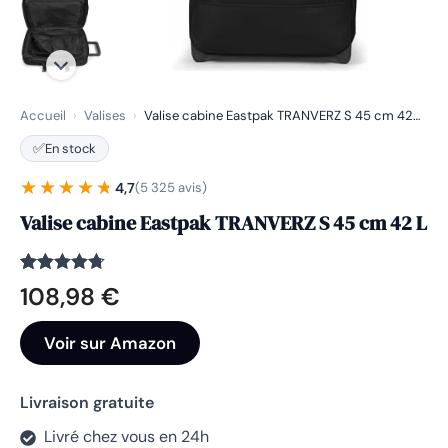
Accueil
›
Valises
›
Valise cabine Eastpak TRANVERZ S 45 cm 42…
✅
En stock
★★★★★
★★★★★
4,7
(5 325 avis)
Valise cabine Eastpak TRANVERZ S 45 cm 42 L
Noté
5325
4.7
108,98
€
sur 5
basé sur
notations
Voir sur Amazon
client
Livraison gratuite
Livré chez vous en 24h