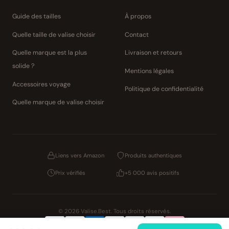
Guide des tailles
À propos
Quelle taille de valise choisir
Contact
Quelle marque est la plus
Livraison et retours
solide ?
Mentions légales
Accessoires voyage
Politique de confidentialité
Quelle marque de valise choisir
Liens vers Amazon
Produits authentiques
Prix vérifiés
+5 000 avis positifs
© 2026 Valise.Best. Tous droits réservés.