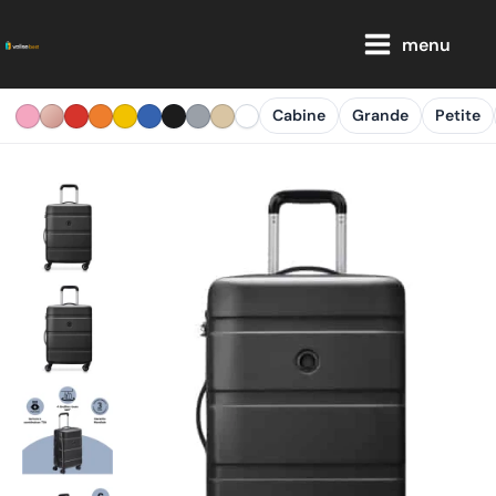
Aller
Main
au
menu
Menu
contenu
Cabine
Grande
Petite