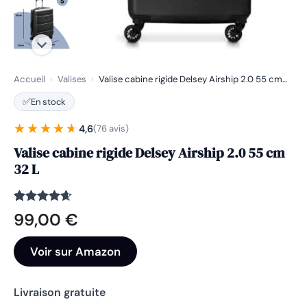
Accueil
›
Valises
›
Valise cabine rigide Delsey Airship 2.0 55 cm…
✅
En stock
★★★★★
★★★★★
4,6
(76 avis)
Valise cabine rigide Delsey Airship 2.0 55 cm
32 L
Noté
76
4.6
99,00
€
sur 5
basé sur
notations
Voir sur Amazon
client
Livraison gratuite