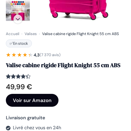
Accueil
›
Valises
›
Valise cabine rigide Flight Knight 55 cm ABS
✅
En stock
★★★★★
★★★★★
4,3
(7 370 avis)
Valise cabine rigide Flight Knight 55 cm ABS
Noté
7370
4.3
49,99
€
sur 5
basé sur
notations
Voir sur Amazon
client
Livraison gratuite
Livré chez vous en 24h