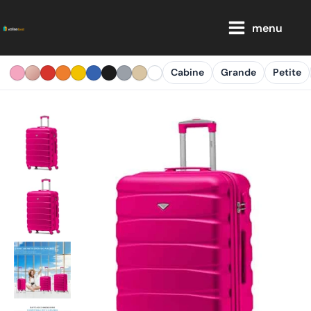
Aller
Main
au
menu
Menu
contenu
Cabine
Grande
Petite