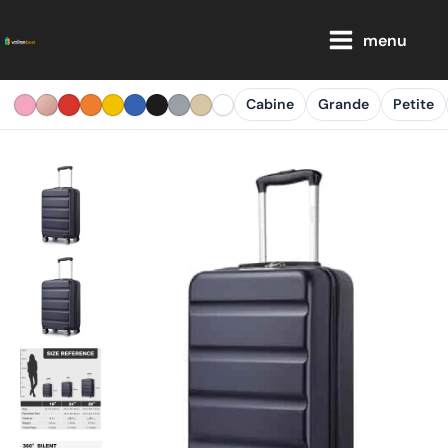
Aller
Main
au
menu
Menu
contenu
Cabine
Grande
Petite