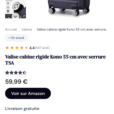
Accueil
›
Valises
›
Valise cabine rigide Kono 55 cm avec serrure…
✅
En stock
★★★★★
★★★★★
4,4
(447 avis)
Valise cabine rigide Kono 55 cm avec serrure
TSA
Noté
447
4.4
59,99
€
sur 5
basé sur
notations
Voir sur Amazon
client
Livraison gratuite