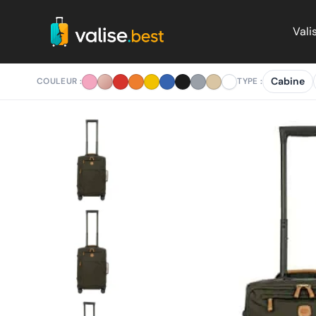
Aller
au
Vali
contenu
Cabine
COULEUR :
TYPE :