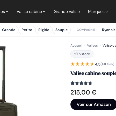
ses
Valise cabine
Grande valise
Marques
Grande
Petite
Rigide
Souple
Ryanair
COMPAGNIE :
Accueil
›
Valises
›
Valise ca
✅
En stock
★★★★★
★★★★★
4,5
(191 avis)
Valise cabine souple
Noté
191
4.5
215,00
€
sur 5
basé sur
notations
Voir sur Amazon
client