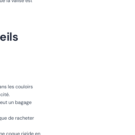
e la valise est
eils
ns les couloirs
cité.
veut un bagage
 que de racheter
une coque rigide en