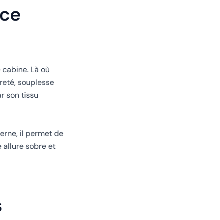
nce
 cabine. Là où
èreté, souplesse
ar son tissu
terne, il permet de
 allure sobre et
s