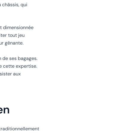
u châssis, qui
est dimensionnée
ter tout jeu
ur gênante.
on de ses bagages.
 cette expertise.
sister aux
en
 traditionnellement