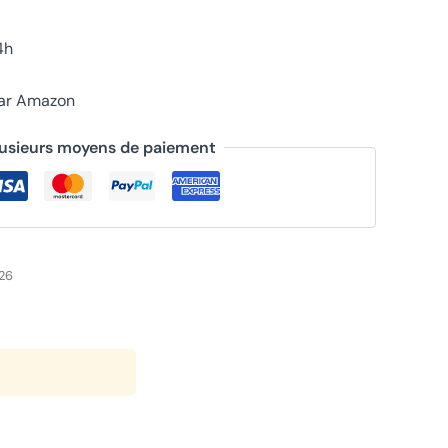
4h
par Amazon
lusieurs moyens de paiement
026