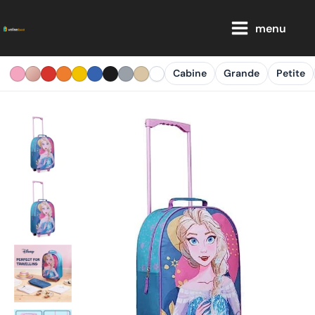
Aller
Main
au
menu
Menu
contenu
Cabine
Grande
Petite