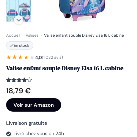
Accueil
›
Valises
›
Valise enfant souple Disney Elsa 16 L cabine
✅
En stock
★★★★★
★★★★★
4,0
(1 032 avis)
Valise enfant souple Disney Elsa 16 L cabine
Noté
1032
4
18,79
€
sur 5
basé
sur
Voir sur Amazon
notations
client
Livraison gratuite
Livré chez vous en 24h