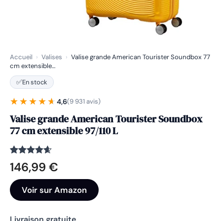
Accueil
›
Valises
›
Valise grande American Tourister Soundbox 77
cm extensible…
✅
En stock
★★★★★
★★★★★
4,6
(9 931 avis)
Valise grande American Tourister Soundbox
77 cm extensible 97/110 L
Noté
9931
4.6
146,99
€
sur 5
basé sur
notations
Voir sur Amazon
client
Livraison gratuite