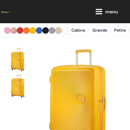
Aller
Main
au
menu
Menu
contenu
Cabine
Grande
Petite