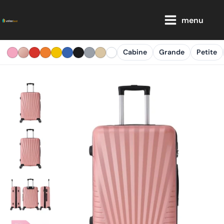
Aller
Main
au
menu
Menu
contenu
Cabine
Grande
Petite