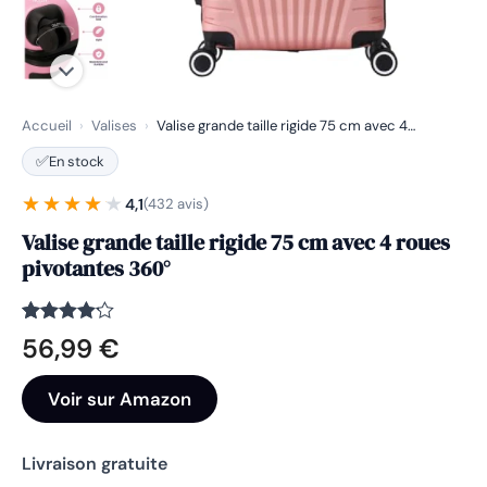
Accueil
›
Valises
›
Valise grande taille rigide 75 cm avec 4…
✅
En stock
★★★★★
★★★★★
4,1
(432 avis)
Valise grande taille rigide 75 cm avec 4 roues
pivotantes 360°
Noté
432
4.1
56,99
€
sur 5
basé
sur
Voir sur Amazon
notations
client
Livraison gratuite