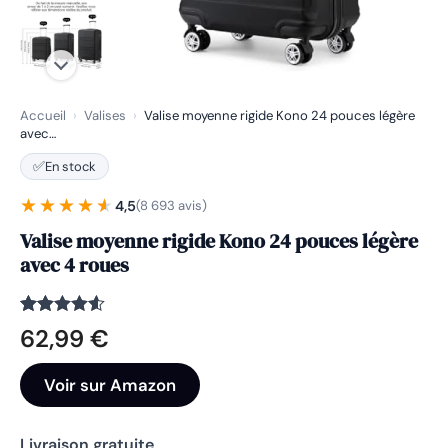
Accueil
›
Valises
›
Valise moyenne rigide Kono 24 pouces légère
avec…
✅
En stock
★★★★★
★★★★★
4,5
(8 693 avis)
Valise moyenne rigide Kono 24 pouces légère
avec 4 roues
Noté
8693
4.5
62,99
€
sur 5
basé sur
notations
Voir sur Amazon
client
Livraison gratuite