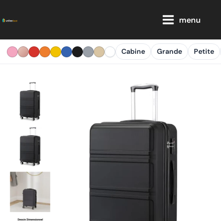
Aller
Main
au
menu
Menu
contenu
Cabine
Grande
Petite