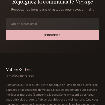
Rejoignez la communauté
Voyage
Recevez nos bons plans et astuces pour voyager malin.
S'INSCRIRE
Valise ⟡
Best
le meilleur du voyage
Bienvenue sur Valise.Best, votre boutique en ligne dédiée aux valises,
bagages et accessoires de voyage. Nous sélectionnons avec soin les
meilleures marques (Samsonite, Delsey, Kono, AmazonBasics) pour
vous offrir des produits fiables, durables et au meilleur prix. Que vous
partiez en week-end ou en long séjour, trouvez la valise idéale pour