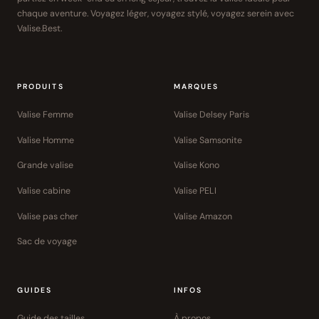
chaque aventure. Voyagez léger, voyagez stylé, voyagez serein avec
Valise.Best.
PRODUITS
MARQUES
Valise Femme
Valise Delsey Paris
Valise Homme
Valise Samsonite
Grande valise
Valise Kono
Valise cabine
Valise PELI
Valise pas cher
Valise Amazon
Sac de voyage
GUIDES
INFOS
Guide des tailles
À propos