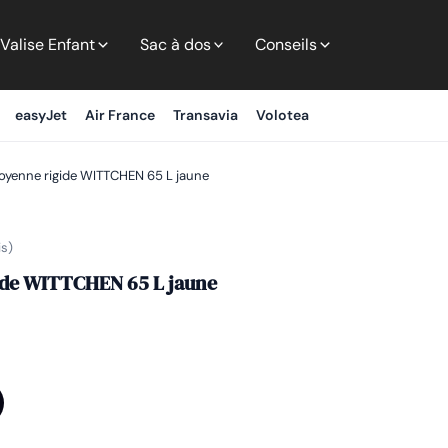
Valise Enfant
Sac à dos
Conseils
easyJet
Air France
Transavia
Volotea
oyenne rigide WITTCHEN 65 L jaune
is)
ide WITTCHEN 65 L jaune