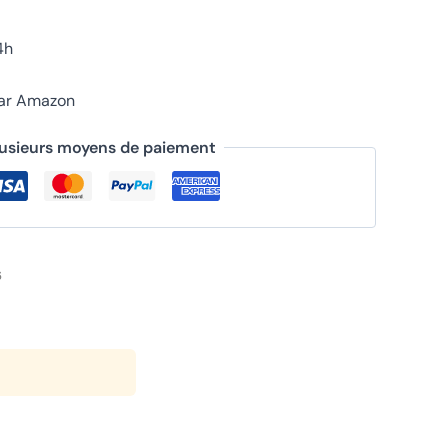
4h
par Amazon
lusieurs moyens de paiement
6