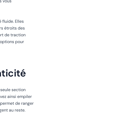
us vous
fluide. Elles
rs étroits des
rt de traction
 options pour
ticité
 seule section
vez ainsi empiler
s permet de ranger
gent au reste.