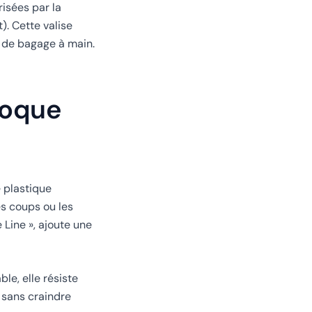
isées par la
. Cette valise
s de bagage à main.
coque
e plastique
es coups ou les
 Line », ajoute une
le, elle résiste
 sans craindre