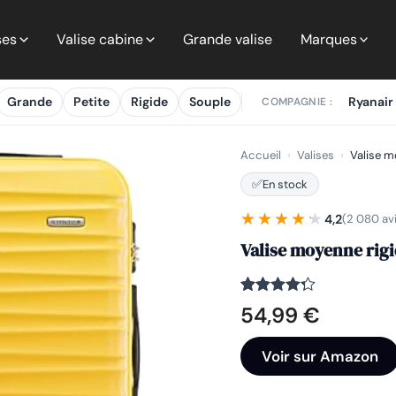
ses
Valise cabine
Grande valise
Marques
Grande
Petite
Rigide
Souple
Ryanair
COMPAGNIE :
Accueil
›
Valises
›
Valise m
✅
En stock
★★★★★
★★★★★
4,2
(2 080 av
Valise moyenne rig
Noté
2080
4.2
54,99
€
sur 5
basé
sur
Voir sur Amazon
notations
client