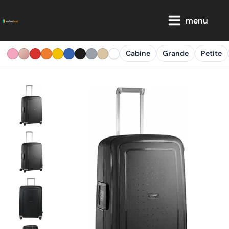
Aller
Main
au
menu
Menu
contenu
Cabine
Grande
Petite