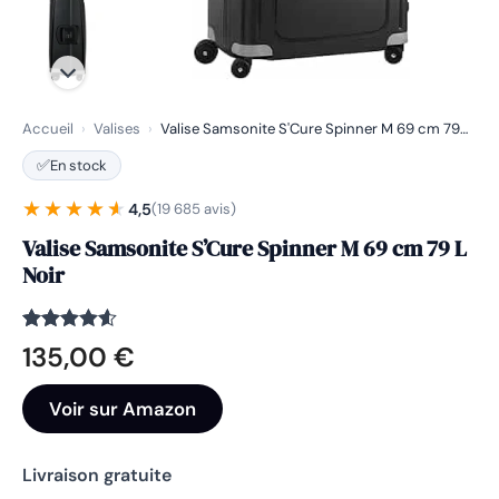
Accueil
›
Valises
›
Valise Samsonite S'Cure Spinner M 69 cm 79…
✅
En stock
★★★★★
★★★★★
4,5
(19 685 avis)
Valise Samsonite S’Cure Spinner M 69 cm 79 L
Noir
Noté
19685
4.5
135,00
€
sur 5
basé sur
notations
Voir sur Amazon
client
Livraison gratuite