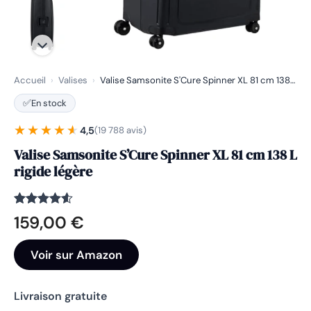
Accueil
›
Valises
›
Valise Samsonite S'Cure Spinner XL 81 cm 138…
✅
En stock
★★★★★
★★★★★
4,5
(19 788 avis)
Valise Samsonite S’Cure Spinner XL 81 cm 138 L
rigide légère
Noté
19788
4.5
159,00
€
sur 5
basé sur
notations
Voir sur Amazon
client
Livraison gratuite