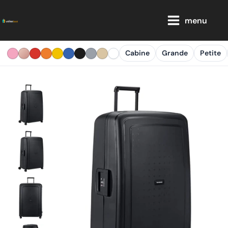
Aller
Main
au
menu
Menu
contenu
Cabine
Grande
Petite