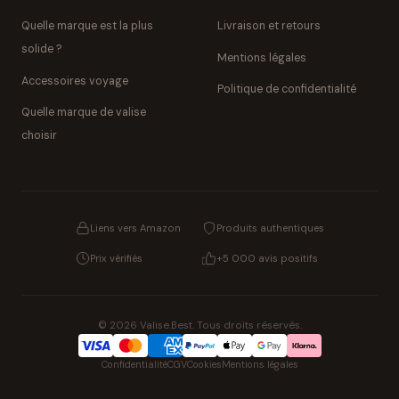
Quelle marque est la plus
Livraison et retours
solide ?
Mentions légales
Accessoires voyage
Politique de confidentialité
Quelle marque de valise
choisir
Liens vers Amazon
Produits authentiques
Prix vérifiés
+5 000 avis positifs
© 2026 Valise.Best. Tous droits réservés.
Confidentialité
CGV
Cookies
Mentions légales