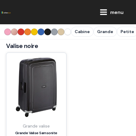
Aller
Main
au
menu
Menu
contenu
Cabine
Grande
Petite
Valise noire
Grande valise
Grande Valise Samsonite