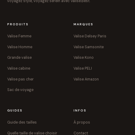
voyagez stylé, voyagez serein avec Valise.Best.
PRODUITS
MARQUES
Valise Femme
Valise Delsey Paris
Valise Homme
Valise Samsonite
Grande valise
Valise Kono
Valise cabine
Valise PELI
Valise pas cher
Valise Amazon
Sac de voyage
GUIDES
INFOS
Guide des tailles
À propos
Quelle taille de valise choisir
Contact