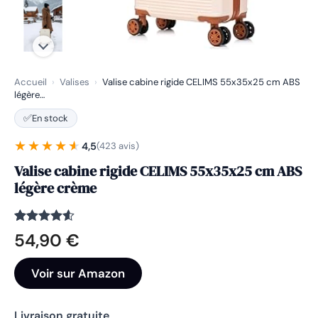
Accueil
›
Valises
›
Valise cabine rigide CELIMS 55x35x25 cm ABS
légère…
✅
En stock
★★★★★
★★★★★
4,5
(423 avis)
Valise cabine rigide CELIMS 55x35x25 cm ABS
légère crème
Noté
423
4.5
54,90
€
sur 5
basé sur
notations
Voir sur Amazon
client
Livraison gratuite