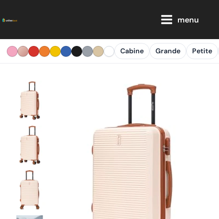
Aller
Main
au
menu
Menu
contenu
Cabine
Grande
Petite