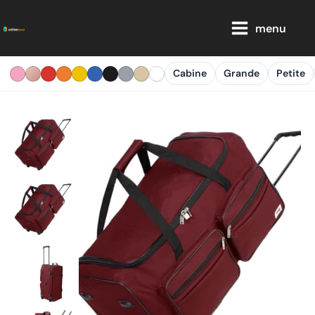
Aller
Main
au
menu
Menu
contenu
Cabine
Grande
Petite