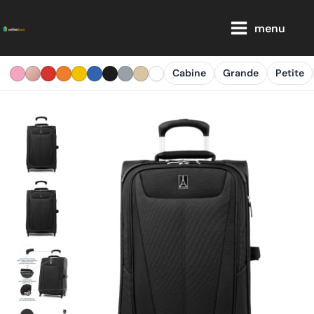
Aller
Main
au
menu
Menu
contenu
Cabine
Grande
Petite