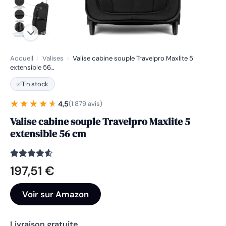
Accueil
›
Valises
›
Valise cabine souple Travelpro Maxlite 5
extensible 56…
✅
En stock
★★★★★
★★★★★
4,5
(1 879 avis)
Valise cabine souple Travelpro Maxlite 5
extensible 56 cm
Noté
1879
4.5
197,51
€
sur 5
basé sur
notations
Voir sur Amazon
client
Livraison gratuite