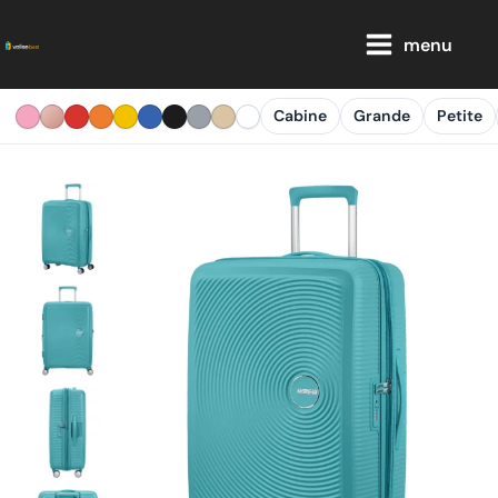
Aller
Main
au
menu
Menu
contenu
Cabine
Grande
Petite