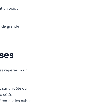
nt un poids
e de grande
ises
ues repères pour
t sur un côté du
e côté.
gèrement les cubes