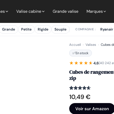
ses
Valise cabine
Grande valise
Marques
Grande
Petite
Rigide
Souple
Ryanair
COMPAGNIE :
Accueil
›
Valises
›
Cubes de
✅
En stock
★★★★★
★★★★★
4,6
(40 242 a
Cubes de rangement 
zip
Noté
40242
4.6
10,49
€
sur 5
basé sur
notations
Voir sur Amazon
client