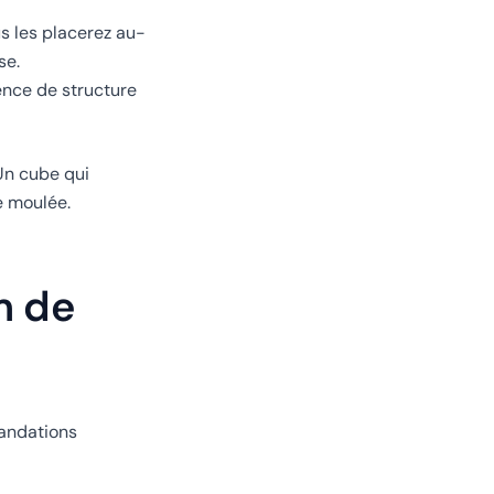
us les placerez au-
se.
ence de structure
 Un cube qui
e moulée.
m de
mandations