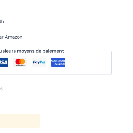
4h
par Amazon
lusieurs moyens de paiement
26