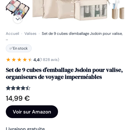
Accueil
›
Valises
›
Set de 9 cubes d'emballage Jsdoin pour valise,
…
✅
En stock
★★★★★
★★★★★
4,4
(1 828 avis)
Set de 9 cubes d’emballage Jsdoin pour valise,
organiseurs de voyage imperméables
Noté
1828
4.4
14,99
€
sur 5
basé sur
notations
Voir sur Amazon
client
Livraison gratuite