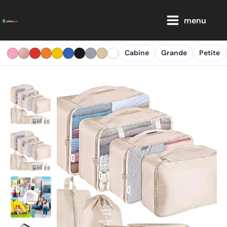
Aller
Main
au
menu
Menu
contenu
Cabine
Grande
Petite