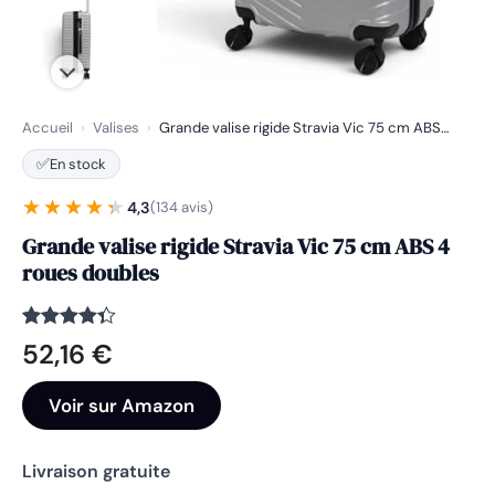
Accueil
›
Valises
›
Grande valise rigide Stravia Vic 75 cm ABS…
✅
En stock
★★★★★
★★★★★
4,3
(134 avis)
Grande valise rigide Stravia Vic 75 cm ABS 4
roues doubles
Noté
134
4.3
52,16
€
sur 5
basé sur
notations
Voir sur Amazon
client
Livraison gratuite