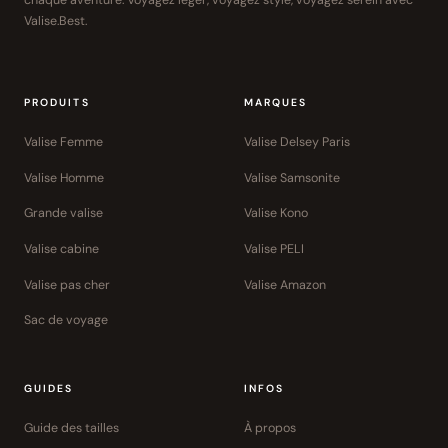
chaque aventure. Voyagez léger, voyagez stylé, voyagez serein avec
Valise.Best.
PRODUITS
MARQUES
Valise Femme
Valise Delsey Paris
Valise Homme
Valise Samsonite
Grande valise
Valise Kono
Valise cabine
Valise PELI
Valise pas cher
Valise Amazon
Sac de voyage
GUIDES
INFOS
Guide des tailles
À propos