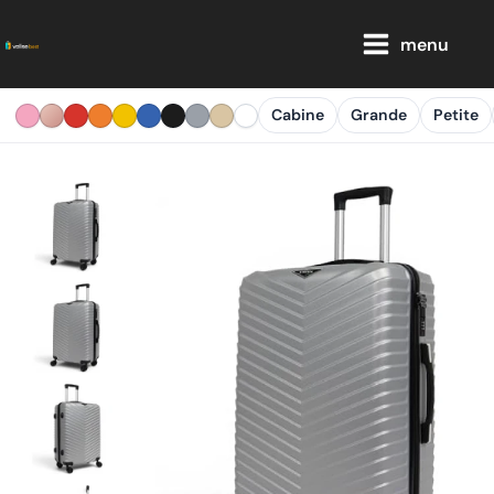
Aller
Main
au
menu
Menu
contenu
Cabine
Grande
Petite