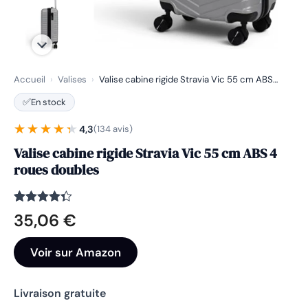
Accueil
›
Valises
›
Valise cabine rigide Stravia Vic 55 cm ABS…
✅
En stock
★★★★★
★★★★★
4,3
(134 avis)
Valise cabine rigide Stravia Vic 55 cm ABS 4
roues doubles
Noté
134
4.3
35,06
€
sur 5
basé sur
notations
Voir sur Amazon
client
Livraison gratuite