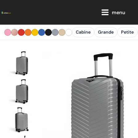
Aller
Main
au
menu
Menu
contenu
Cabine
Grande
Petite