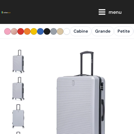
Aller
Main
au
menu
Menu
contenu
Cabine
Grande
Petite