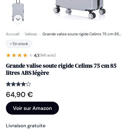
Accueil
›
Valises
›
Grande valise soute rigide Celims 75 cm 85…
✅
En stock
★★★★★
★★★★★
4,1
(941 avis)
Grande valise soute rigide Celims 75 cm 85
litres ABS légère
Noté
941
4.1
64,90
€
sur 5
basé
sur
Voir sur Amazon
notations
client
Livraison gratuite