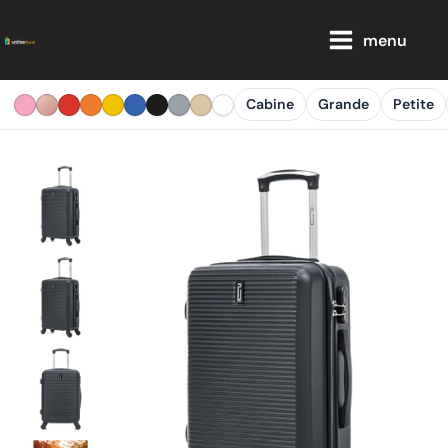
Aller
Main
au
menu
Menu
contenu
Cabine
Grande
Petite