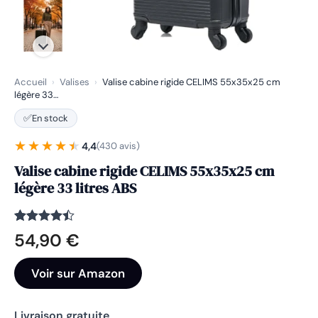
Accueil
›
Valises
›
Valise cabine rigide CELIMS 55x35x25 cm
légère 33…
✅
En stock
★★★★★
★★★★★
4,4
(430 avis)
Valise cabine rigide CELIMS 55x35x25 cm
légère 33 litres ABS
Noté
430
4.4
54,90
€
sur 5
basé sur
notations
Voir sur Amazon
client
Livraison gratuite